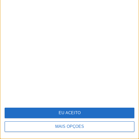
Microsoft revela poupanças de 500
milhões com Inteligência Artificial,
depois de despedir nove mil
EU ACEITO
MAIS OPÇÕES
Adalberto Ribeiro: “Não procuramos