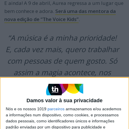
E ainda! A 9 de abril, Aurea regressa a um lugar que
bem conhece e adora.
Será uma das mentora da
nova edição de “The Voice Kids”
.
“A música é a minha prioridade!
E, cada vez mais, quero trabalhar
com pessoas de quem gosto. Só
assim a magia acontece, nos
satisfaz e transmite verdade. Não
penso nas coisas por estratégia,
Damos valor à sua privacidade
isso não faz parte da minha
Nós e os nossos 1019
parceiros
armazenamos e/ou acedemos
a informações num dispositivo, como cookies, e processamos
essência”
dados pessoais, como identificadores únicos e informações
padrão enviadas por um dispositivo para publicidade e