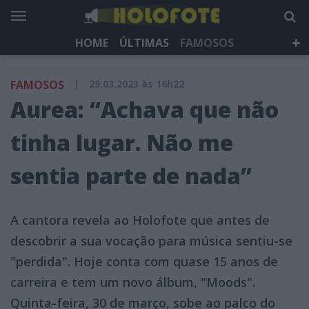
HOME
ÚLTIMAS
FAMOSOS
DÁ QUE FALAR
TELEVISÃO
LIFESTYLE
FAMOSOS
|
29.03.2023 às 16h22
HOLOFOTE TV
NEWSLETTER
Aurea: “Achava que não
tinha lugar. Não me
sentia parte de nada”
A cantora revela ao Holofote que antes de
descobrir a sua vocação para música sentiu-se
"perdida". Hoje conta com quase 15 anos de
carreira e tem um novo álbum, "Moods".
Quinta-feira, 30 de março, sobe ao palco do