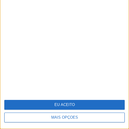
Sede da PIDE, o último bastião do Estado
Novo
Segway apresenta série de trotinetes
elétricas Ninebot E3
EU ACEITO
MAIS OPÇÕES