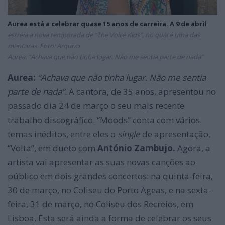
Aurea está a celebrar quase 15 anos de carreira. A 9 de abril
estreia a nova temporada de “The Voice Kids”, no qual é uma das
mentoras. Foto: Arquivo
Aurea: “Achava que não tinha lugar. Não me sentia parte de nada”
Aurea:
“Achava que não tinha lugar. Não me sentia
parte de nada”.
A cantora, de 35 anos, apresentou no
passado dia 24 de março o seu mais recente
trabalho discográfico. “Moods” conta com vários
temas inéditos, entre eles o
single
de apresentação,
“Volta”, em dueto com
António Zambujo.
Agora, a
artista vai apresentar as suas novas canções ao
público em dois grandes concertos: na quinta-feira,
30 de março, no Coliseu do Porto Ageas, e na sexta-
feira, 31 de março, no Coliseu dos Recreios, em
Lisboa. Esta será ainda a forma de celebrar os seus