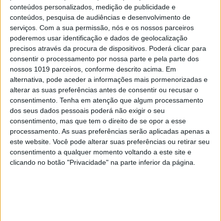
negligência em televisão
conteúdos personalizados, medição de publicidade e
conteúdos, pesquisa de audiências e desenvolvimento de
serviços.
Com a sua permissão, nós e os nossos parceiros
poderemos usar identificação e dados de geolocalização
precisos através da procura de dispositivos. Poderá clicar para
consentir o processamento por nossa parte e pela parte dos
nossos 1019 parceiros, conforme descrito acima. Em
alternativa, pode aceder a informações mais pormenorizadas e
alterar as suas preferências antes de consentir ou recusar o
consentimento.
Tenha em atenção que algum processamento
dos seus dados pessoais poderá não exigir o seu
consentimento, mas que tem o direito de se opor a esse
processamento. As suas preferências serão aplicadas apenas a
este website. Você pode alterar suas preferências ou retirar seu
TELEVISÃO
consentimento a qualquer momento voltando a este site e
Morreu Val Kimer, ator de "Top Gun" e
clicando no botão "Privacidade" na parte inferior da página.
"Batman"