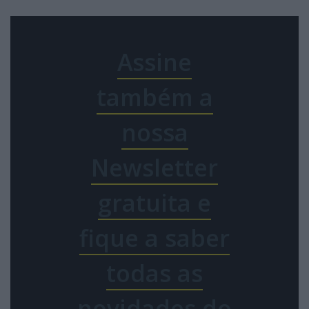
Assine
também a
nossa
Newsletter
gratuita e
fique a saber
todas as
novidades do