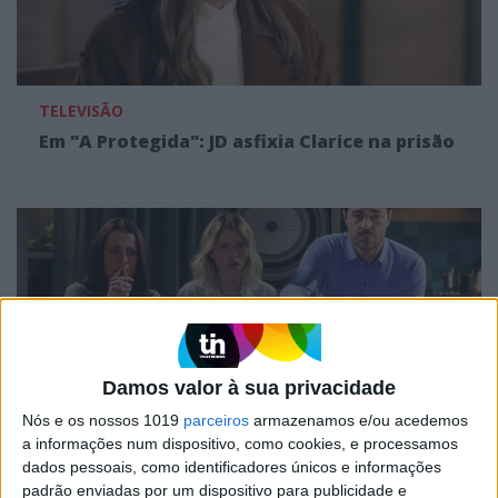
TELEVISÃO
Em "A Protegida": JD asfixia Clarice na prisão
Damos valor à sua privacidade
Nós e os nossos 1019
parceiros
armazenamos e/ou acedemos
a informações num dispositivo, como cookies, e processamos
TELEVISÃO
dados pessoais, como identificadores únicos e informações
Em "A Herança": Sofia é acusada de
padrão enviadas por um dispositivo para publicidade e