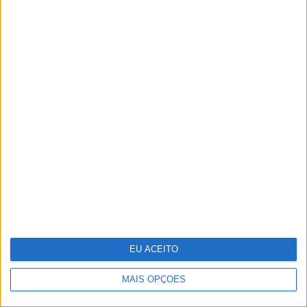
Tem apneia do sono e não consegue usar
a máquina CPAP? Há uma alternativa a
avaliar. Opinião de um dentista
EU ACEITO
MAIS OPÇÕES