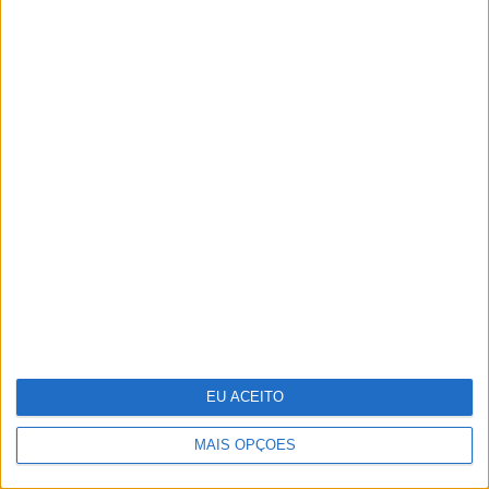
Paixão em “A Serra”: Marta e Fausto em
sexo escaldante na praia
EU ACEITO
MAIS OPÇÕES
A fruta comum que têm mais de 1600