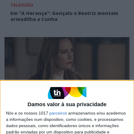
TELEVISÃO
Em "A Herança": Gonçalo e Beatriz montam
armadilha a Cunha
TELEVISÃO
Damos valor à sua privacidade
Em "A Protegida": JD asfixia Clarice na prisão
Nós e os nossos 1017
parceiros
armazenamos e/ou acedemos
a informações num dispositivo, como cookies, e processamos
dados pessoais, como identificadores únicos e informações
padrão enviadas por um dispositivo para publicidade e