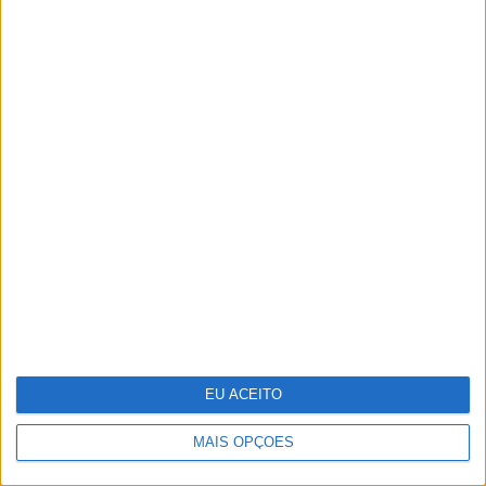
CARAS Decoração: 10 espreguiçadeiras
para aproveitar o bom tempo
Covas do Barroso: A luta por um modo de
vida
EU ACEITO
MAIS OPÇÕES