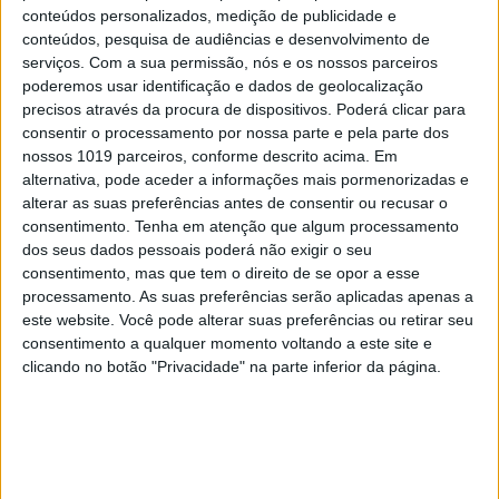
conteúdos personalizados, medição de publicidade e
conteúdos, pesquisa de audiências e desenvolvimento de
serviços.
Com a sua permissão, nós e os nossos parceiros
poderemos usar identificação e dados de geolocalização
TELEVISÃO
precisos através da procura de dispositivos. Poderá clicar para
Em "A Protegida": JD asfixia Clarice na prisão
consentir o processamento por nossa parte e pela parte dos
nossos 1019 parceiros, conforme descrito acima. Em
alternativa, pode aceder a informações mais pormenorizadas e
alterar as suas preferências antes de consentir ou recusar o
consentimento.
Tenha em atenção que algum processamento
dos seus dados pessoais poderá não exigir o seu
consentimento, mas que tem o direito de se opor a esse
processamento. As suas preferências serão aplicadas apenas a
este website. Você pode alterar suas preferências ou retirar seu
consentimento a qualquer momento voltando a este site e
clicando no botão "Privacidade" na parte inferior da página.
TELEVISÃO
Em "A Herança": Sofia é acusada de
negligência em televisão