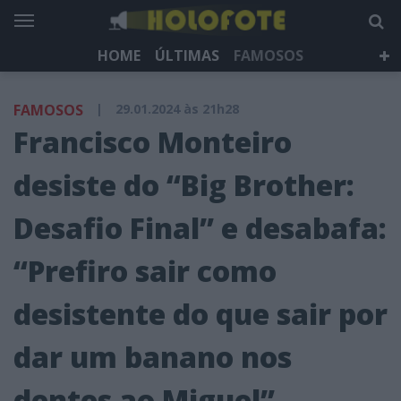
HOME
ÚLTIMAS
FAMOSOS
DÁ QUE FALAR
TELEVISÃO
LIFESTYLE
FAMOSOS
|
29.01.2024 às 21h28
HOLOFOTE TV
NEWSLETTER
Francisco Monteiro
desiste do “Big Brother:
Desafio Final” e desabafa:
“Prefiro sair como
desistente do que sair por
dar um banano nos
dentes ao Miguel”