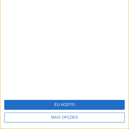
35 lugares à sombra
EU ACEITO
MAIS OPÇÕES