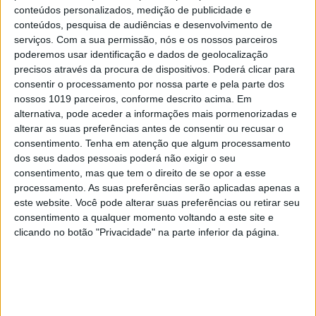
conteúdos personalizados, medição de publicidade e
conteúdos, pesquisa de audiências e desenvolvimento de
FAMOSOS
serviços.
Com a sua permissão, nós e os nossos parceiros
José Carlos Pereira e Irina Sustelo declaram:
poderemos usar identificação e dados de geolocalização
“Unidos pelo amor e pela Medicina”
precisos através da procura de dispositivos. Poderá clicar para
consentir o processamento por nossa parte e pela parte dos
nossos 1019 parceiros, conforme descrito acima. Em
alternativa, pode aceder a informações mais pormenorizadas e
alterar as suas preferências antes de consentir ou recusar o
MAIS NO PORTAL
consentimento.
Tenha em atenção que algum processamento
dos seus dados pessoais poderá não exigir o seu
consentimento, mas que tem o direito de se opor a esse
processamento. As suas preferências serão aplicadas apenas a
este website. Você pode alterar suas preferências ou retirar seu
consentimento a qualquer momento voltando a este site e
clicando no botão "Privacidade" na parte inferior da página.