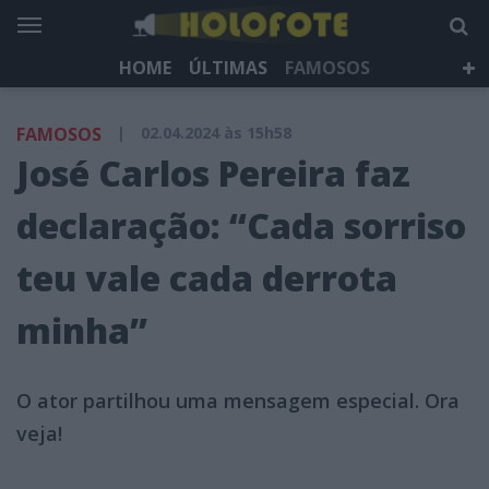
HOME
ÚLTIMAS
FAMOSOS
DÁ QUE FALAR
TELEVISÃO
LIFESTYLE
FAMOSOS
|
02.04.2024 às 15h58
HOLOFOTE TV
NEWSLETTER
José Carlos Pereira faz
declaração: “Cada sorriso
teu vale cada derrota
minha”
O ator partilhou uma mensagem especial. Ora
veja!