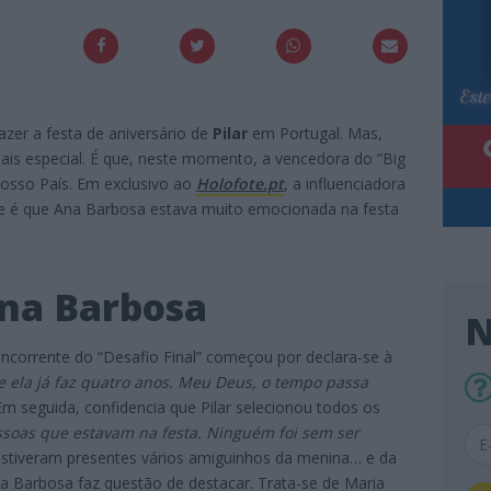
azer a festa de aniversário de
Pilar
em Portugal. Mas,
is especial. É que, neste momento, a vencedora do “Big
nosso País. Em exclusivo ao
Holofote.pt
, a influenciadora
dade é que Ana Barbosa estava muito emocionada na festa
na Barbosa
N
oncorrente do “Desafio Final” começou por declara-se à
e ela já faz quatro anos. Meu Deus, o tempo passa
Em seguida, confidencia que Pilar selecionou todos os
ssoas que estavam na festa. Ninguém foi sem ser
a estiveram presentes vários amiguinhos da menina… e da
a Barbosa faz questão de destacar. Trata-se de Maria