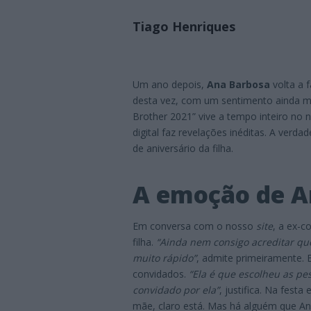
Tiago Henriques
Um ano depois,
Ana Barbosa
volta a f
desta vez, com um sentimento ainda ma
Brother 2021” vive a tempo inteiro no 
digital faz revelações inéditas. A ver
de aniversário da filha.
A emoção de A
Em conversa com o nosso
site
, a ex-c
filha.
“Ainda nem consigo acreditar qu
muito rápido”
, admite primeiramente. 
convidados.
“Ela é que escolheu as pe
convidado por ela”
, justifica. Na fest
mãe, claro está. Mas há alguém que An