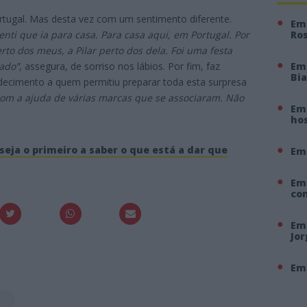
tugal. Mas desta vez com um sentimento diferente.
Em 
enti que ia para casa. Para casa aqui, em Portugal. Por
Ro
rto dos meus, a Pilar perto dos dela. Foi uma festa
sado”
, assegura, de sorriso nos lábios. Por fim, faz
Em
Bi
decimento a quem permitiu preparar toda esta surpresa
com a ajuda de várias marcas que se associaram. Não
Em 
hos
seja o primeiro a saber o que está a dar que
Em
Em
co
Em 
Jo
Em 