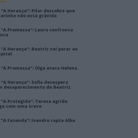
“A Herança”: Pilar descobre que
sarinho não está grávida
 “A Promessa”: Laura confronta
anca
“A Herança”: Beatriz vai parar ao
pital
 “A Promessa”: Olga ataca Helena
 “A Herança”: Sofia desespera
m desaparecimento de Beatriz
“A Protegida”: Teresa agride
rge com uma trave
“A Fazenda”: Ivandro rapta Alba