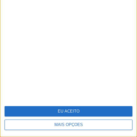
Estas são as 8 fantasias sexuais mais
comuns das mulheres
EU ACEITO
MAIS OPÇÕES