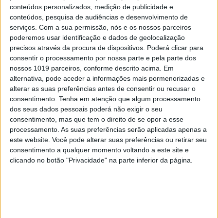
conteúdos personalizados, medição de publicidade e
conteúdos, pesquisa de audiências e desenvolvimento de
serviços.
Com a sua permissão, nós e os nossos parceiros
CAPAS
poderemos usar identificação e dados de geolocalização
Em "A Herança": Pilar rapta e espanca
precisos através da procura de dispositivos. Poderá clicar para
Vicente
consentir o processamento por nossa parte e pela parte dos
nossos 1019 parceiros, conforme descrito acima. Em
alternativa, pode aceder a informações mais pormenorizadas e
alterar as suas preferências antes de consentir ou recusar o
consentimento.
Tenha em atenção que algum processamento
dos seus dados pessoais poderá não exigir o seu
consentimento, mas que tem o direito de se opor a esse
processamento. As suas preferências serão aplicadas apenas a
este website. Você pode alterar suas preferências ou retirar seu
consentimento a qualquer momento voltando a este site e
clicando no botão "Privacidade" na parte inferior da página.
TELEVISÃO
Em "A Herança": Gonçalo e Beatriz montam