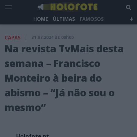
HOME
ÚLTIMAS
FAMOSOS
DÁ QUE FALAR
TELEVISÃO
LIFESTYLE
CAPAS
|
31.07.2024 às 09h00
HOLOFOTE TV
NEWSLETTER
Na revista TvMais desta
semana – Francisco
Monteiro à beira do
abismo – “Já não sou o
mesmo”
Holofote.pt