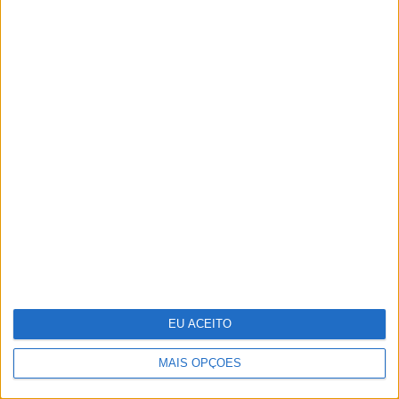
12 celebridades que têm uma sex tape
Cocktail tóxico encontrado em plástico
reciclado
EU ACEITO
MAIS OPÇÕES