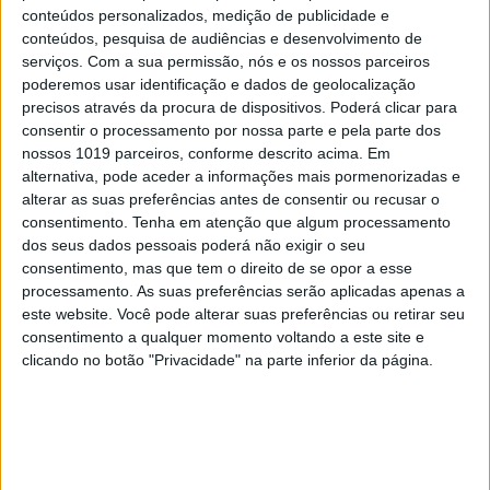
conteúdos personalizados, medição de publicidade e
conteúdos, pesquisa de audiências e desenvolvimento de
CAPAS
serviços.
Com a sua permissão, nós e os nossos parceiros
Em "A Herança": Pilar rapta e espanca
poderemos usar identificação e dados de geolocalização
Vicente
precisos através da procura de dispositivos. Poderá clicar para
consentir o processamento por nossa parte e pela parte dos
nossos 1019 parceiros, conforme descrito acima. Em
alternativa, pode aceder a informações mais pormenorizadas e
alterar as suas preferências antes de consentir ou recusar o
consentimento.
Tenha em atenção que algum processamento
dos seus dados pessoais poderá não exigir o seu
consentimento, mas que tem o direito de se opor a esse
processamento. As suas preferências serão aplicadas apenas a
este website. Você pode alterar suas preferências ou retirar seu
consentimento a qualquer momento voltando a este site e
clicando no botão "Privacidade" na parte inferior da página.
TELEVISÃO
Em "A Herança": Gonçalo e Beatriz montam
armadilha a Cunha