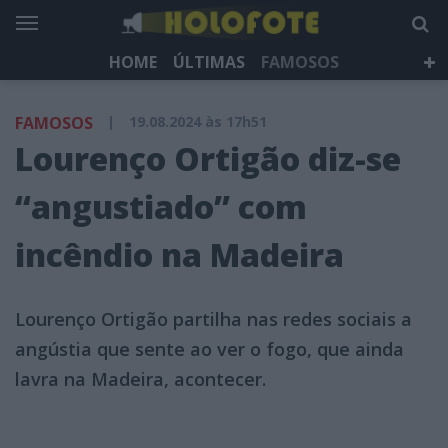
HOME
ÚLTIMAS
FAMOSOS
DÁ QUE FALAR
TELEVISÃO
LIFESTYLE
FAMOSOS
|
19.08.2024 às 17h51
HOLOFOTE TV
NEWSLETTER
Lourenço Ortigão diz-se
“angustiado” com
incêndio na Madeira
Lourenço Ortigão partilha nas redes sociais a
angústia que sente ao ver o fogo, que ainda
lavra na Madeira, acontecer.