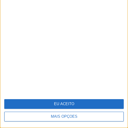
Os 40 atores negros mais famosos de
Hollywood
EU ACEITO
MAIS OPÇÕES