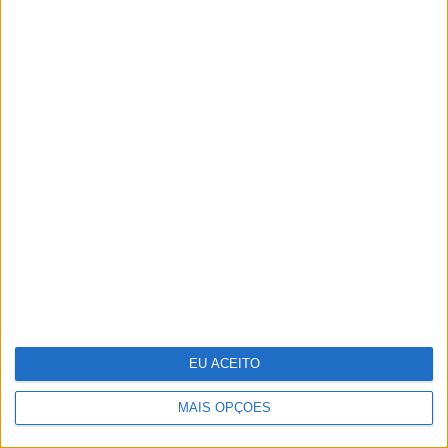
Novo implante do MIT evita
hipoglicémias fatais nos diabéticos
EU ACEITO
MAIS OPÇÕES