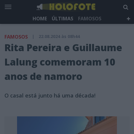
HOME
ÚLTIMAS
FAMOSOS
DÁ QUE FALAR
TELEVISÃO
LIFESTYLE
FAMOSOS
|
22.08.2024 às 08h44
HOLOFOTE TV
NEWSLETTER
Rita Pereira e Guillaume
Lalung comemoram 10
anos de namoro
O casal está junto há uma década!