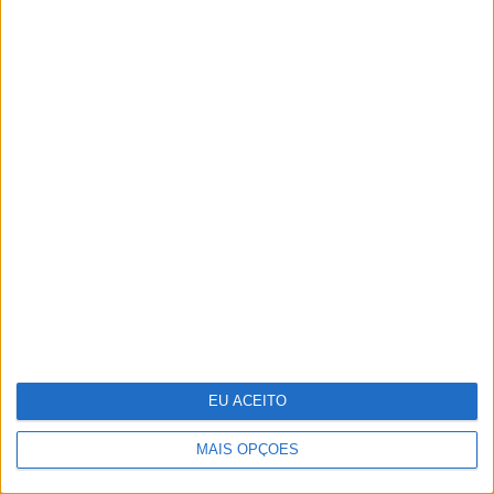
Cosentino inaugura o Cosentino City
Porto e reforça a sua presença em
Portugal
EU ACEITO
MAIS OPÇÕES
Repórter Júnior: Entrevista a Luísa Ducla