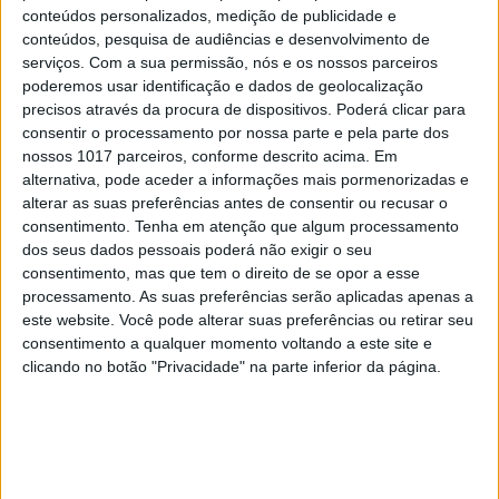
conteúdos personalizados, medição de publicidade e
conteúdos, pesquisa de audiências e desenvolvimento de
serviços.
Com a sua permissão, nós e os nossos parceiros
TELEVISÃO
poderemos usar identificação e dados de geolocalização
Em "A Protegida": JD asfixia Clarice na prisão
precisos através da procura de dispositivos. Poderá clicar para
consentir o processamento por nossa parte e pela parte dos
nossos 1017 parceiros, conforme descrito acima. Em
alternativa, pode aceder a informações mais pormenorizadas e
alterar as suas preferências antes de consentir ou recusar o
consentimento.
Tenha em atenção que algum processamento
dos seus dados pessoais poderá não exigir o seu
consentimento, mas que tem o direito de se opor a esse
processamento. As suas preferências serão aplicadas apenas a
este website. Você pode alterar suas preferências ou retirar seu
consentimento a qualquer momento voltando a este site e
clicando no botão "Privacidade" na parte inferior da página.
TELEVISÃO
Em "A Herança": Sofia é acusada de
negligência em televisão