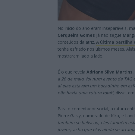
No início do ano eram inseparáveis, m
Cerqueira Gomes
já não segue
Marga
conteúdos da atriz.
A última partilha
tenha esfriado nos últimos meses. Ali
mostraram lado a lado.
É o que revela
Adriano Silva Martins
,
a 26 de maio, foi num evento da TAG
aí elas estavam um bocadinho em esfor
não havia uma rutura total”
, disse, em
Para o comentador social, a rutura en
Pierre Gasly, namorado de Kika, e Land
também se beliscou, eles também estã
jovens, acho que elas ainda se arranj