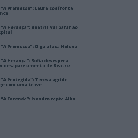
 “A Promessa”: Laura confronta
anca
“A Herança”: Beatriz vai parar ao
pital
 “A Promessa”: Olga ataca Helena
 “A Herança”: Sofia desespera
m desaparecimento de Beatriz
“A Protegida”: Teresa agride
rge com uma trave
“A Fazenda”: Ivandro rapta Alba