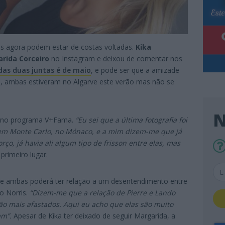
as agora podem estar de costas voltadas.
Kika
rida Corceiro
no Instagram e deixou de comentar nos
 das duas juntas é de maio
, e pode ser que a amizade
ás, ambas estiveram no Algarve este verão mas não se
N
 no programa V+Fama.
“Eu sei que a última fotografia foi
 em Monte Carlo, no Mónaco, e a mim dizem-me que já
ço, já havia ali algum tipo de frisson entre elas, mas
 primeiro lugar.
tre ambas poderá ter relação a um desentendimento entre
o Norris.
“Dizem-me que a relação de Pierre e Lando
o mais afastados. Aqui eu acho que elas são muito
am”.
Apesar de Kika ter deixado de seguir Margarida, a