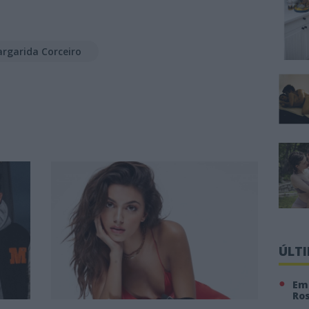
rgarida Corceiro
ÚLT
Em 
Ro