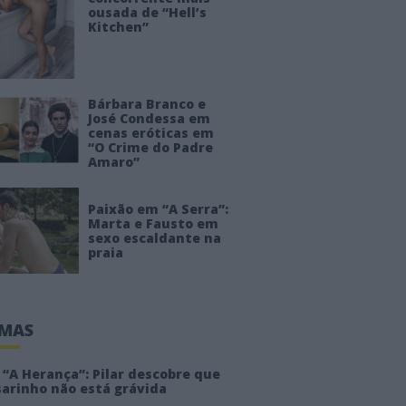
ousada de “Hell’s
Kitchen”
Bárbara Branco e
José Condessa em
cenas eróticas em
“O Crime do Padre
Amaro”
Paixão em “A Serra”:
Marta e Fausto em
sexo escaldante na
praia
IMAS
“A Herança”: Pilar descobre que
sarinho não está grávida