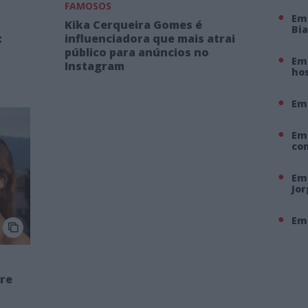
FAMOSOS
Em
Kika Cerqueira Gomes é
Bi
:
influenciadora que mais atrai
público para anúncios no
Em 
Instagram
hos
Em
Em
co
Em 
Jo
Em 
rre