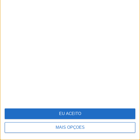
Reportagem na selva mágica da
Amazónia
EU ACEITO
MAIS OPÇÕES