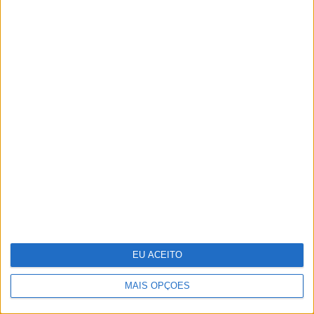
António Casalinho: ninguém o pára
EU ACEITO
MAIS OPÇÕES
25 peças para receber a primavera em
casa