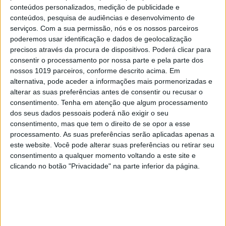
Em "A Herança": Gonçalo e Beatriz montam
conteúdos personalizados, medição de publicidade e
armadilha a Cunha
conteúdos, pesquisa de audiências e desenvolvimento de
serviços.
Com a sua permissão, nós e os nossos parceiros
poderemos usar identificação e dados de geolocalização
precisos através da procura de dispositivos. Poderá clicar para
consentir o processamento por nossa parte e pela parte dos
nossos 1019 parceiros, conforme descrito acima. Em
alternativa, pode aceder a informações mais pormenorizadas e
alterar as suas preferências antes de consentir ou recusar o
consentimento.
Tenha em atenção que algum processamento
dos seus dados pessoais poderá não exigir o seu
consentimento, mas que tem o direito de se opor a esse
processamento. As suas preferências serão aplicadas apenas a
este website. Você pode alterar suas preferências ou retirar seu
TELEVISÃO
consentimento a qualquer momento voltando a este site e
clicando no botão "Privacidade" na parte inferior da página.
Em "A Protegida": JD asfixia Clarice na prisão