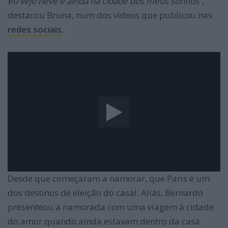
eu vejo neve e ainda na cidade dos meus sonhos”
,
destacou Bruna, num dos vídeos que publicou nas
redes sociais
.
Desde que começaram a namorar, que Paris é um
dos destinos de eleição do casal. Aliás, Bernardo
presenteou a namorada com uma viagem à cidade
do amor quando ainda estavam dentro da casa