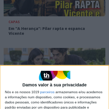
CAPAS
Em "A Herança": Pilar rapta e espanca
Vicente
Damos valor à sua privacidade
Nós e os nossos 1019
parceiros
armazenamos e/ou acedemos
a informações num dispositivo, como cookies, e processamos
TELEVISÃO
dados pessoais, como identificadores únicos e informações
padrão enviadas por um dispositivo para publicidade e