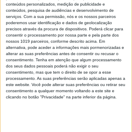
conteúdos personalizados, medição de publicidade e
conteúdos, pesquisa de audiências e desenvolvimento de
serviços.
Com a sua permissão, nós e os nossos parceiros
poderemos usar identificação e dados de geolocalização
precisos através da procura de dispositivos. Poderá clicar para
TELEVISÃO
consentir o processamento por nossa parte e pela parte dos
Em "A Protegida": JD asfixia Clarice na prisão
nossos 1019 parceiros, conforme descrito acima. Em
alternativa, pode aceder a informações mais pormenorizadas e
alterar as suas preferências antes de consentir ou recusar o
consentimento.
Tenha em atenção que algum processamento
dos seus dados pessoais poderá não exigir o seu
consentimento, mas que tem o direito de se opor a esse
processamento. As suas preferências serão aplicadas apenas a
este website. Você pode alterar suas preferências ou retirar seu
consentimento a qualquer momento voltando a este site e
clicando no botão "Privacidade" na parte inferior da página.
TELEVISÃO
Em "A Herança": Sofia é acusada de