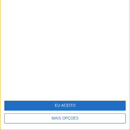
Ralis de regularidade: das apps gratuitas
às sondas, conheça a tecnologia que
pode usar para ser competitivo
EU ACEITO
MAIS OPÇÕES