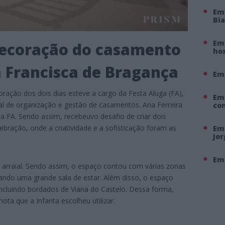
Em
Bi
Em 
decoração do casamento
hos
a Francisca de Bragança
Em
oração dos dois dias esteve a cargo da Festa Aluga (FA),
Em
 de organização e gestão de casamentos. Ana Ferreira
co
pa FA. Sendo assim, recebeuvo desafio de criar dois
ebração, onde a criatividade e a sofisticação foram as
Em 
Jo
Em 
 arraial. Sendo assim, o espaço contou com várias zonas
ando uma grande sala de estar. Além disso, o espaço
 incluindo bordados de Viana do Castelo. Dessa forma,
ota que a Infanta escolheu utilizar.