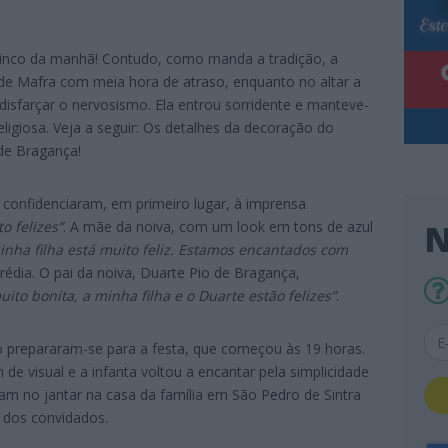
 cinco da manhã! Contudo, como manda a tradição, a
 de Mafra com meia hora de atraso, enquanto no altar a
isfarçar o nervosismo. Ela entrou sorridente e manteve-
ligiosa.
Veja a seguir: Os detalhes da decoração do
de Bragança!
s confidenciaram, em primeiro lugar, à imprensa
N
o felizes”
. A mãe da noiva, com um look em tons de azul
inha filha está muito feliz. Estamos encantados com
erédia. O pai da noiva, Duarte Pio de Bragança,
ito bonita, a minha filha e o Duarte estão felizes”
.
o prepararam-se para a festa, que começou às 19 horas.
e visual e a infanta voltou a encantar pela simplicidade
ram no jantar na casa da família em São Pedro de Sintra
 dos convidados.