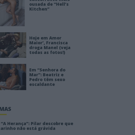
ousada de “Hell’s
Kitchen”
Hoje em Amor
Maior’, Francisca
droga Manel (veja
todas as fotos!)
Em “Senhora do
Mar”: Beatriz e
Pedro têm sexo
escaldante
IMAS
“A Herança”: Pilar descobre que
sarinho não está grávida