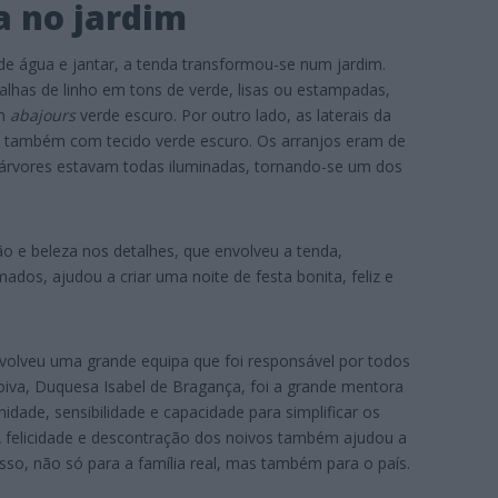
ta no jardim
de água e jantar, a tenda transformou-se num jardim.
alhas de linho em tons de verde, lisas ou estampadas,
om
abajours
verde escuro. Por outro lado, as laterais da
 também com tecido verde escuro. Os arranjos eram de
s árvores estavam todas iluminadas, tornando-se um dos
.
o e beleza nos detalhes, que envolveu a tenda,
os, ajudou a criar uma noite de festa bonita, feliz e
volveu uma grande equipa que foi responsável por todos
oiva, Duquesa Isabel de Bragança, foi a grande mentora
idade, sensibilidade e capacidade para simplificar os
A felicidade e descontração dos noivos também ajudou a
sso, não só para a família real, mas também para o país.