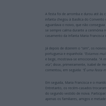
A festa foi de arromba e durou até às
infanta chegou à Basílica do Convento
aguardava o noivo, que não conseguia d
se sempre calma durante a cerimónia re
casamento da Infanta Maria Francisca 
Já depois de dizerem o “sim”, os noivo
portuguesa e espanhola:
“Estamos muit
e bege, mostrava-se emocionada.
“A m
ela”
, disse, primeiramente, Isabel de H
comentou, em seguida:
“É uma festa mu
Em seguida, Maria Francisca e o marid
Entretanto, os recém-casados trocaram d
do segundo vestido de noiva. Participa
apenas os familiares, amigos e metade