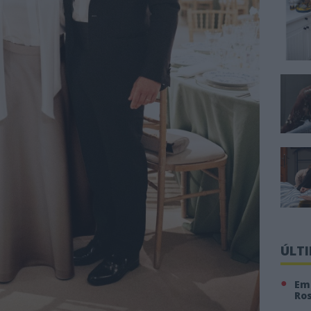
ÚLT
Em 
Ro