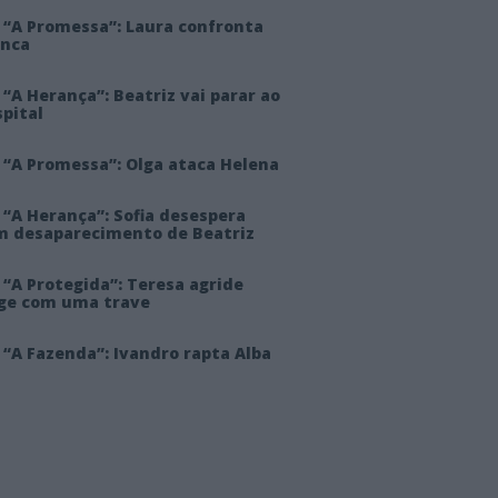
 “A Promessa”: Laura confronta
anca
“A Herança”: Beatriz vai parar ao
pital
 “A Promessa”: Olga ataca Helena
 “A Herança”: Sofia desespera
m desaparecimento de Beatriz
“A Protegida”: Teresa agride
rge com uma trave
“A Fazenda”: Ivandro rapta Alba