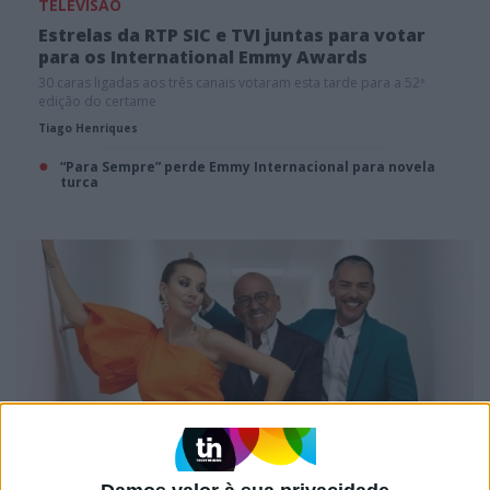
TELEVISÃO
Estrelas da RTP SIC e TVI juntas para votar
para os International Emmy Awards
30 caras ligadas aos três canais votaram esta tarde para a 52ª
edição do certame
Tiago Henriques
“Para Sempre” perde Emmy Internacional para novela
turca
FAMOSOS