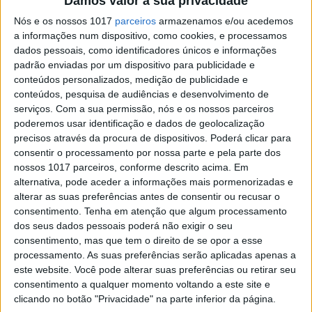
Damos valor à sua privacidade
A reação dos famosos ao sismo que acordou
Nós e os nossos 1017
parceiros
armazenamos e/ou acedemos
Portugal
a informações num dispositivo, como cookies, e processamos
Cristina Ferreira, Manuel Luís Goucha ou Ana Garcia Martins não
dados pessoais, como identificadores únicos e informações
conseguiram pregar olho
padrão enviadas por um dispositivo para publicidade e
Tiago Henriques
conteúdos personalizados, medição de publicidade e
conteúdos, pesquisa de audiências e desenvolvimento de
serviços.
Com a sua permissão, nós e os nossos parceiros
poderemos usar identificação e dados de geolocalização
precisos através da procura de dispositivos. Poderá clicar para
consentir o processamento por nossa parte e pela parte dos
nossos 1017 parceiros, conforme descrito acima. Em
alternativa, pode aceder a informações mais pormenorizadas e
alterar as suas preferências antes de consentir ou recusar o
consentimento.
Tenha em atenção que algum processamento
dos seus dados pessoais poderá não exigir o seu
consentimento, mas que tem o direito de se opor a esse
processamento. As suas preferências serão aplicadas apenas a
este website. Você pode alterar suas preferências ou retirar seu
TELEVISÃO
consentimento a qualquer momento voltando a este site e
Marco Paulo celebra três anos de programa
clicando no botão "Privacidade" na parte inferior da página.
na SIC com emissão especial