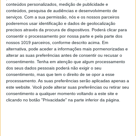
conteúdos personalizados, medição de publicidade e
conteúdos, pesquisa de audiências e desenvolvimento de
serviços.
Com a sua permissão, nós e os nossos parceiros
Descansa no colo, nos braços da tua mãe. Amamos-te
poderemos usar identificação e dados de geolocalização
muito, amo-te muito, padrinho.
precisos através da procura de dispositivos. Poderá clicar para
consentir o processamento por nossa parte e pela parte dos
nossos 1019 parceiros, conforme descrito acima. Em
Assine aqui a nossa newsletter e seja o
alternativa, pode aceder a informações mais pormenorizadas e
primeiro a saber o que está a dar que
falar!
alterar as suas preferências antes de consentir ou recusar o
consentimento.
Tenha em atenção que algum processamento
dos seus dados pessoais poderá não exigir o seu
consentimento, mas que tem o direito de se opor a esse
processamento. As suas preferências serão aplicadas apenas a
este website. Você pode alterar suas preferências ou retirar seu
consentimento a qualquer momento voltando a este site e
PALAVRAS-CHAVE
clicando no botão "Privacidade" na parte inferior da página.
Ana Marques
drama
emoção
Funeral Marco Paulo