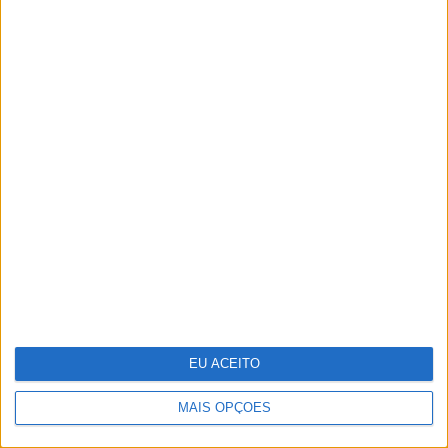
Da Varanda ao Jardim: Viva o Exterior
com a Nova Coleção JYSK
EU ACEITO
António Casalinho: ninguém o pára
MAIS OPÇÕES