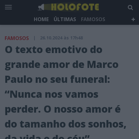
HOME
ÚLTIMAS
FAMOSOS
DÁ QUE FALAR
TELEVISÃO
LIFESTYLE
FAMOSOS
|
26.10.2024 às 17h48
HOLOFOTE TV
NEWSLETTER
O texto emotivo do
grande amor de Marco
Paulo no seu funeral:
“Nunca nos vamos
perder. O nosso amor é
do tamanho dos sonhos,
da vida e do céu”