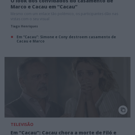
O look dos convidados do casamento de
Marco e Cacau em “Cacau”
Mesmo com um enlace tão polémico, os participantes dão nas
vistas com o seu visual
Tiago Henriques
Em “Cacau”: Simone e Cony destroem casamento de
Cacau e Marco
TELEVISÃO
Em “Cacau”: Cacau chora a morte de Filó e