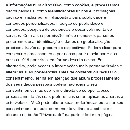
a informações num dispositivo, como cookies, e processamos
dados pessoais, como identificadores únicos e informações
padrão enviadas por um dispositivo para publicidade e
conteúdos personalizados, medição de publicidade e
conteúdos, pesquisa de audiências e desenvolvimento de
serviços.
Com a sua permissão, nós e os nossos parceiros
poderemos usar identificação e dados de geolocalização
precisos através da procura de dispositivos. Poderá clicar para
TELEVISÃO
consentir o processamento por nossa parte e pela parte dos
nossos 1019 parceiros, conforme descrito acima. Em
Em “Cacau”: Regina assume a Justino a sua
alternativa, pode aceder a informações mais pormenorizadas e
verdadeira identidade
alterar as suas preferências antes de consentir ou recusar o
O empresário consegue encontrar-se com a amada que admite
consentimento.
Tenha em atenção que algum processamento
ser Chiquinha
dos seus dados pessoais poderá não exigir o seu
Em “Cacau”: Vitória espanca Sal e cortam relações
consentimento, mas que tem o direito de se opor a esse
processamento. As suas preferências serão aplicadas apenas a
este website. Você pode alterar suas preferências ou retirar seu
consentimento a qualquer momento voltando a este site e
clicando no botão "Privacidade" na parte inferior da página.