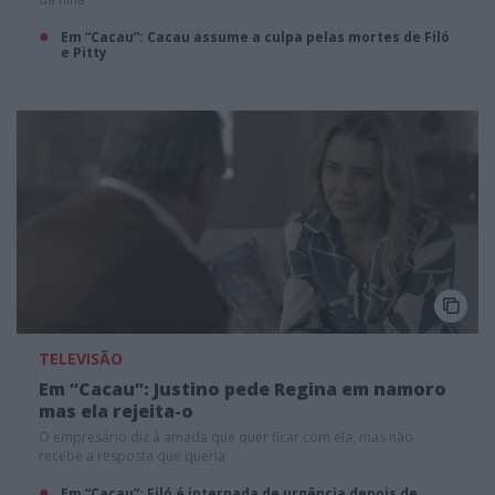
Em “Cacau”: Cacau assume a culpa pelas mortes de Filó
e Pitty
TELEVISÃO
Em “Cacau”: Justino pede Regina em namoro
mas ela rejeita-o
O empresário diz à amada que quer ficar com ela, mas não
recebe a resposta que queria
Em “Cacau”: Filó é internada de urgência depois de