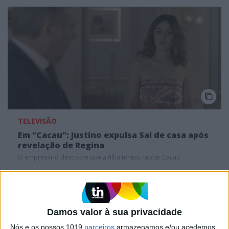
TELEVISÃO
Em “Cacau”: Justino expulsa Sal de casa após
revelação de Regina
O empresário descobre que a filha tentou raptar Cacau
Em “Cacau”: Regina assume a Justino a sua verdadeira
identidade
Damos valor à sua privacidade
Nós e os nossos 1019
parceiros
armazenamos e/ou acedemos