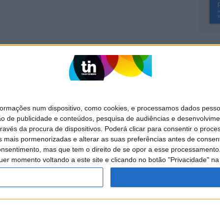
SITES DO GRUPO TRUST IN NEWS
Activa
Caras
mações num dispositivo, como cookies, e processamos dados pessoai
Exame Informática
Jornal de Letras
ão de publicidade e conteúdos, pesquisa de audiências e desenvolvime
ravés da procura de dispositivos. Poderá clicar para consentir o proc
Visão +
Visão Se7e
s mais pormenorizadas e alterar as suas preferências antes de consent
nsentimento, mas que tem o direito de se opor a esse processamento. 
uer momento voltando a este site e clicando no botão "Privacidade" na 
POLÍTICA DE
POLÍTICA DE
PUBLICIDADE
PRIVACIDADE
COOKIES
servados.