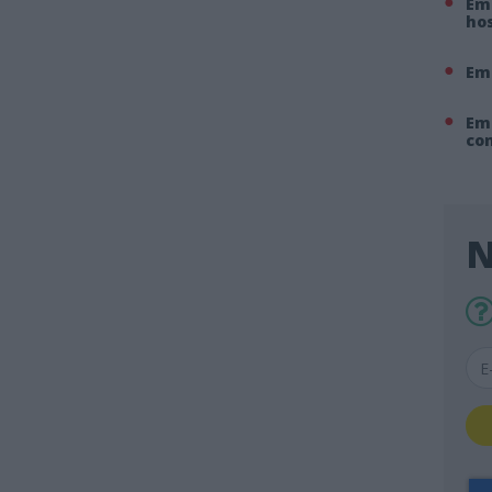
Em 
hos
Em
Em
co
N