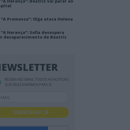
“A Herança”: Beatriz vai parar ao
pital
 “A Promessa”: Olga ataca Helena
 “A Herança”: Sofia desespera
m desaparecimento de Beatriz
EWSLETTER
RECEBA NO EMAIL TODOS AS NOTÍCIAS
QUE SELECIONÁMOS PARA SI
SUBSCREVA JÁ