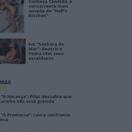
Conheça Cândida, a
concorrente mais
ousada de “Hell’s
Kitchen”
Em “Senhora do
Mar”: Beatriz e
Pedro têm sexo
escaldante
IMAS
“A Herança”: Pilar descobre que
sarinho não está grávida
 “A Promessa”: Laura confronta
anca