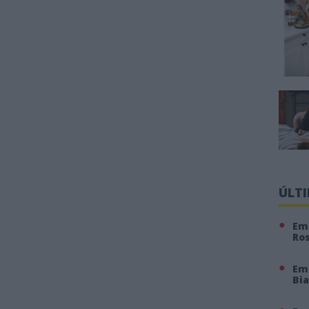
ÚLT
Em 
Ro
Em
Bi