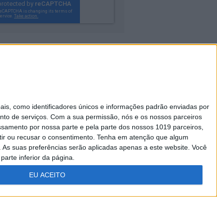
Caras Decoração
s, como identificadores únicos e informações padrão enviadas por
Visão Júnior
nto de serviços.
Com a sua permissão, nós e os nossos parceiros
essamento por nossa parte e pela parte dos nossos 1019 parceiros,
A Nossa Prima
ir ou recusar o consentimento.
Tenha em atenção que algum
As suas preferências serão aplicadas apenas a este website. Você
parte inferior da página.
EU ACEITO
FICHA
ESTATUTO
TÉCNICA
EDITORIAL