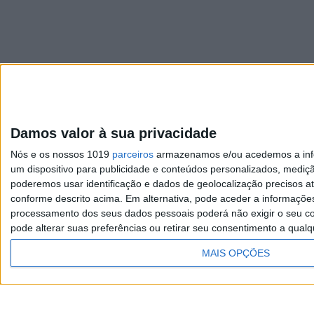
Damos valor à sua privacidade
Visão
Nós e os nossos 1019
parceiros
armazenamos e/ou acedemos a infor
Exame
um dispositivo para publicidade e conteúdos personalizados, mediç
poderemos usar identificação e dados de geolocalização precisos at
Visão Saúde
conforme descrito acima. Em alternativa, pode aceder a informaçõe
processamento dos seus dados pessoais poderá não exigir o seu co
pode alterar suas preferências ou retirar seu consentimento a qualq
MAIS OPÇÕES
TERMOS E CONDIÇÕES DE
UTILIZAÇÃO
Copyright © Trust in News. Todos os direitos re