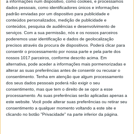
a informações num dispositivo, como cookies, e processamos
quatro participantes
dados pessoais, como identificadores únicos e informações
“O Triângulo” Cristina Ferreira deixa aviso - “O
padrão enviadas por um dispositivo para publicidade e
programa pode durar até março de 2024”
conteúdos personalizados, medição de publicidade e
conteúdos, pesquisa de audiências e desenvolvimento de
serviços.
Com a sua permissão, nós e os nossos parceiros
EM ATUALIZAÇÃO
poderemos usar identificação e dados de geolocalização
precisos através da procura de dispositivos. Poderá clicar para
consentir o processamento por nossa parte e pela parte dos
nossos 1017 parceiros, conforme descrito acima. Em
alternativa, pode aceder a informações mais pormenorizadas e
alterar as suas preferências antes de consentir ou recusar o
consentimento.
Tenha em atenção que algum processamento
dos seus dados pessoais poderá não exigir o seu
consentimento, mas que tem o direito de se opor a esse
processamento. As suas preferências serão aplicadas apenas a
TELEVISÃO
este website. Você pode alterar suas preferências ou retirar seu
Os aspirantes a concorrentes de “O
consentimento a qualquer momento voltando a este site e
Triângulo”
clicando no botão "Privacidade" na parte inferior da página.
Há dez candidatos a lutar por um lugar na "casa mais vigiada do
país"