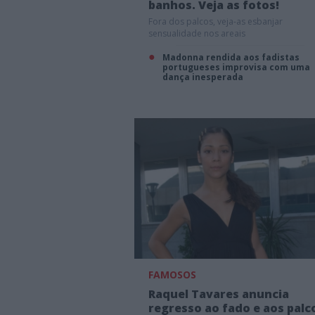
banhos. Veja as fotos!
Fora dos palcos, veja-as esbanjar
sensualidade nos areais
Madonna rendida aos fadistas
portugueses improvisa com uma
dança inesperada
FAMOSOS
Raquel Tavares anuncia
regresso ao fado e aos palc