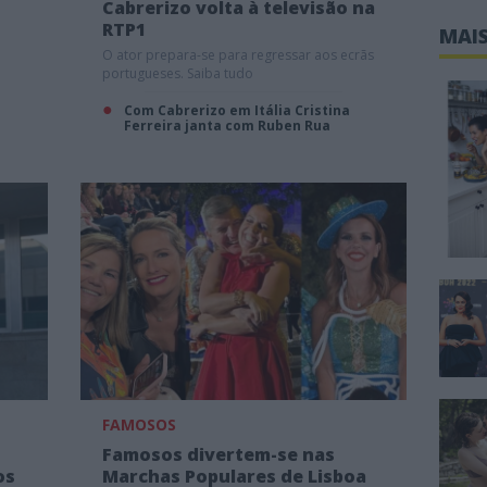
Cabrerizo volta à televisão na
RTP1
MAIS
O ator prepara-se para regressar aos ecrãs
portugueses. Saiba tudo
Com Cabrerizo em Itália Cristina
Ferreira janta com Ruben Rua
FAMOSOS
Famosos divertem-se nas
os
Marchas Populares de Lisboa