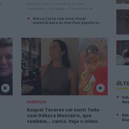
ou
Dolores Aveiro e Fernanda Serrano
assistiram e João Baião e Tânia Ribas de
Oliveira desfilaram. Veja a galeria de
famosos!
Marco Costa tem novo visual
especial para as marchas populares
ÚLT
Em 
FAMOSOS
Ro
Raquel Tavares vai ouvir fado
com Débora Monteiro, que
Em
Bi
também... canta. Veja o vídeo