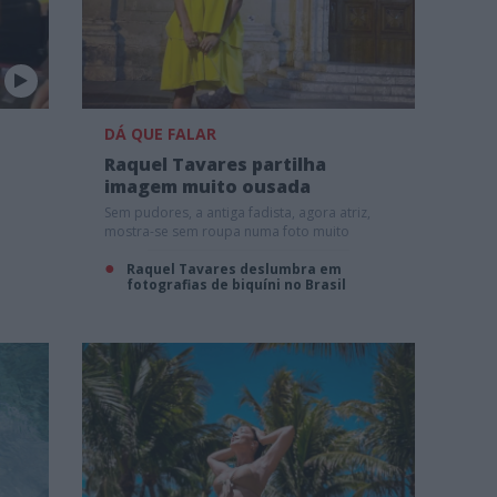
DÁ QUE FALAR
Raquel Tavares partilha
imagem muito ousada
Sem pudores, a antiga fadista, agora atriz,
mostra-se sem roupa numa foto muito
sensual
Raquel Tavares deslumbra em
fotografias de biquíni no Brasil