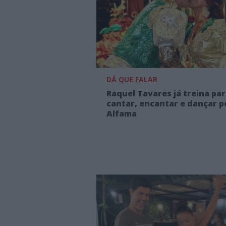
DÁ QUE FALAR
Raquel Tavares já treina pa
cantar, encantar e dançar p
Alfama