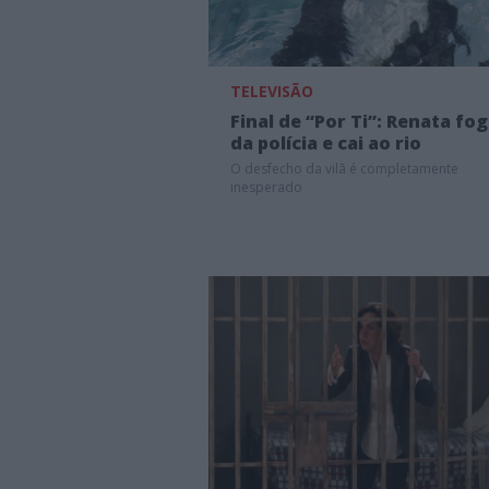
TELEVISÃO
Final de “Por Ti”: Renata fo
da polícia e cai ao rio
O desfecho da vilã é completamente
inesperado