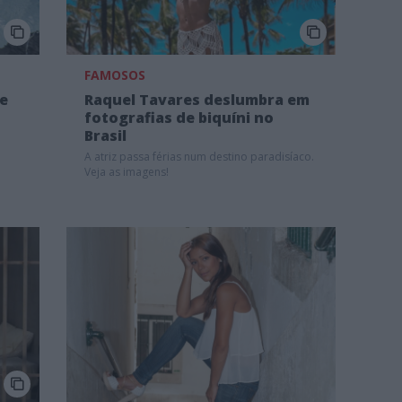
FAMOSOS
ge
Raquel Tavares deslumbra em
fotografias de biquíni no
Brasil
A atriz passa férias num destino paradisíaco.
Veja as imagens!