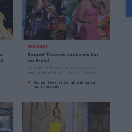
FAMOSOS
ra
Raquel Tavares canta em bar
or
no Brasil
De férias no Rio de Janeiro, recordou os
tempos de fadista ao lado de um famoso
sambista.
Raquel Tavares partilha imagem
muito ousada