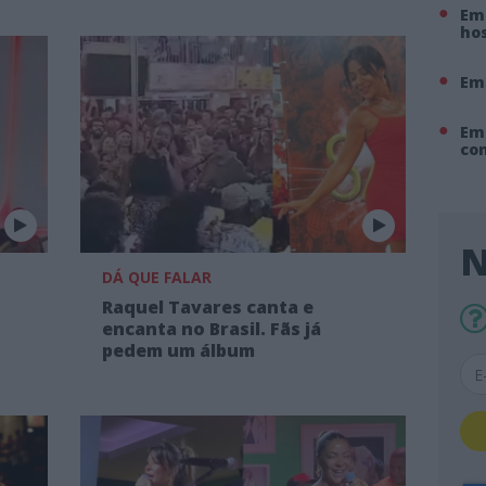
Em 
hos
Em
Em
co
N
DÁ QUE FALAR
Raquel Tavares canta e
encanta no Brasil. Fãs já
pedem um álbum