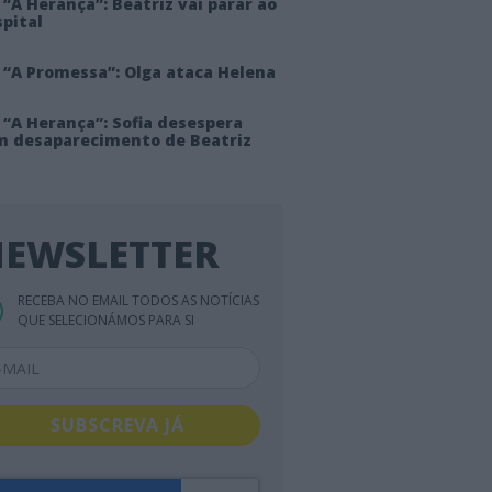
“A Herança”: Beatriz vai parar ao
pital
 “A Promessa”: Olga ataca Helena
 “A Herança”: Sofia desespera
m desaparecimento de Beatriz
EWSLETTER
RECEBA NO EMAIL TODOS AS NOTÍCIAS
QUE SELECIONÁMOS PARA SI
SUBSCREVA JÁ