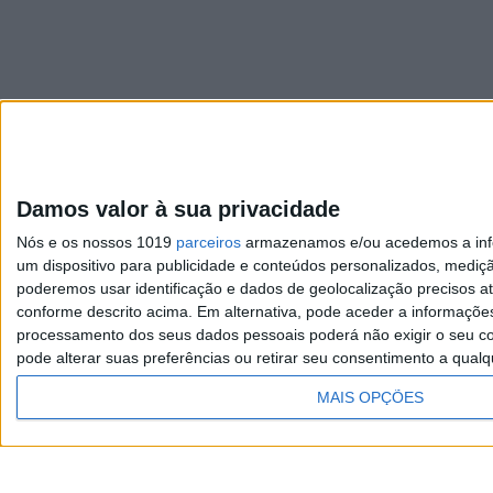
Damos valor à sua privacidade
Visão
Nós e os nossos 1019
parceiros
armazenamos e/ou acedemos a infor
Exame
um dispositivo para publicidade e conteúdos personalizados, mediç
poderemos usar identificação e dados de geolocalização precisos at
Visão Saúde
conforme descrito acima. Em alternativa, pode aceder a informaçõe
processamento dos seus dados pessoais poderá não exigir o seu co
pode alterar suas preferências ou retirar seu consentimento a qualq
MAIS OPÇÕES
TERMOS E CONDIÇÕES DE
UTILIZAÇÃO
Copyright © Trust in News. Todos os direitos re