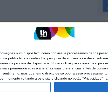
SITES DO GRUPO TRUST IN NEWS
Activa
Caras
mações num dispositivo, como cookies, e processamos dados pessoai
Exame Informática
Jornal de Letras
ão de publicidade e conteúdos, pesquisa de audiências e desenvolvime
ravés da procura de dispositivos. Poderá clicar para consentir o proc
Visão +
Visão Se7e
s mais pormenorizadas e alterar as suas preferências antes de consent
nsentimento, mas que tem o direito de se opor a esse processamento. 
uer momento voltando a este site e clicando no botão "Privacidade" na 
POLÍTICA DE
POLÍTICA DE
PUBLICIDADE
PRIVACIDADE
COOKIES
servados.