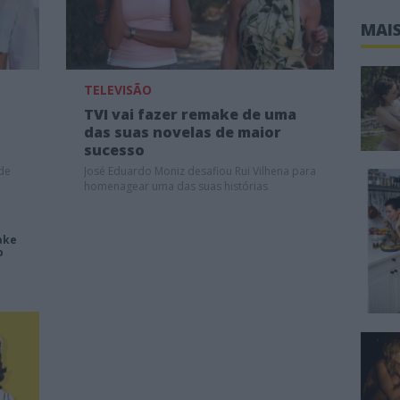
MAIS
TELEVISÃO
TVI vai fazer remake de uma
das suas novelas de maior
sucesso
 de
José Eduardo Moniz desafiou Rui Vilhena para
homenagear uma das suas histórias
ake
o