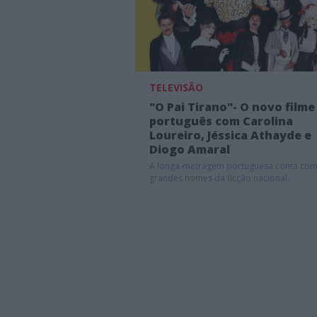
TELEVISÃO
"O Pai Tirano"- O novo filme
português com Carolina
Loureiro, Jéssica Athayde e
Diogo Amaral
A longa-metragem portuguesa conta co
grandes nomes da ficção nacional.