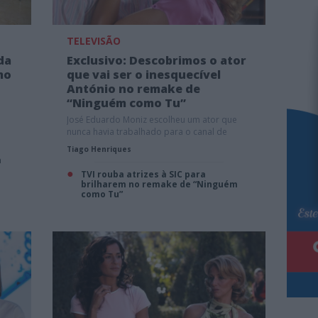
TELEVISÃO
da
Exclusivo: Descobrimos o ator
mo
que vai ser o inesquecível
António no remake de
“Ninguém como Tu”
José Eduardo Moniz escolheu um ator que
nunca havia trabalhado para o canal de
Queluz de Baixo
Tiago Henriques
m
TVI rouba atrizes à SIC para
brilharem no remake de “Ninguém
como Tu”