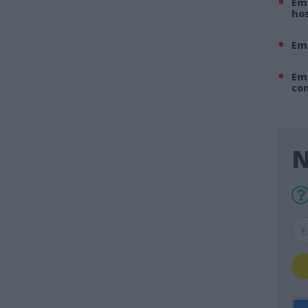
Em 
hos
Em
Em
co
N