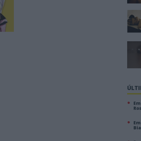
m
ÚLT
Em 
Ro
Em
Bi