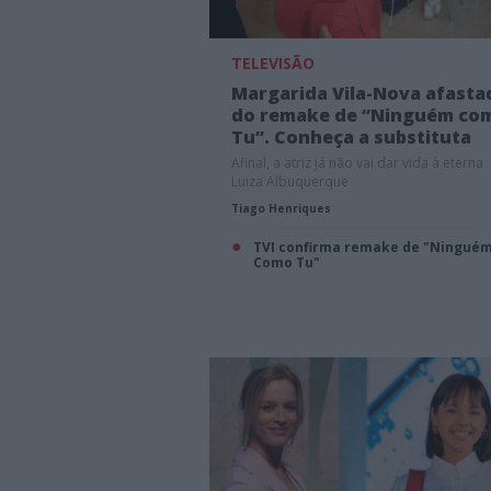
TELEVISÃO
Margarida Vila-Nova afasta
do remake de “Ninguém co
Tu”. Conheça a substituta
Afinal, a atriz já não vai dar vida à eterna
Luiza Albuquerque
Tiago Henriques
TVI confirma remake de "Ningué
Como Tu"