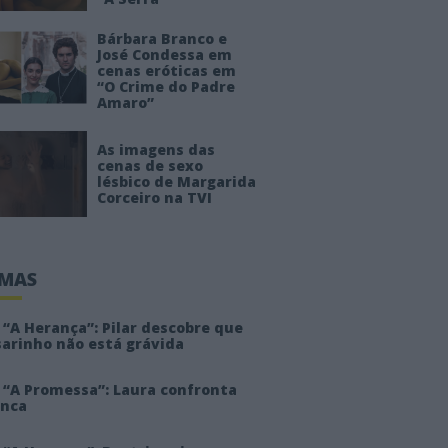
Bárbara Branco e
José Condessa em
cenas eróticas em
“O Crime do Padre
Amaro”
As imagens das
cenas de sexo
lésbico de Margarida
Corceiro na TVI
IMAS
“A Herança”: Pilar descobre que
sarinho não está grávida
 “A Promessa”: Laura confronta
anca