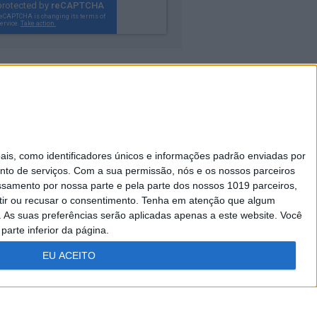
Caras Decoração
s, como identificadores únicos e informações padrão enviadas por
Visão Júnior
nto de serviços.
Com a sua permissão, nós e os nossos parceiros
essamento por nossa parte e pela parte dos nossos 1019 parceiros,
A Nossa Prima
ir ou recusar o consentimento.
Tenha em atenção que algum
As suas preferências serão aplicadas apenas a este website. Você
parte inferior da página.
EU ACEITO
FICHA
ESTATUTO
TÉCNICA
EDITORIAL