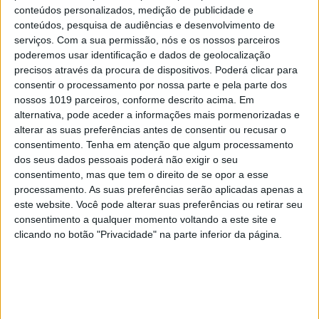
conteúdos personalizados, medição de publicidade e
conteúdos, pesquisa de audiências e desenvolvimento de
serviços.
Com a sua permissão, nós e os nossos parceiros
poderemos usar identificação e dados de geolocalização
TELEVISÃO
precisos através da procura de dispositivos. Poderá clicar para
consentir o processamento por nossa parte e pela parte dos
TVI vai fazer remake de uma das suas
nossos 1019 parceiros, conforme descrito acima. Em
novelas de maior sucesso
alternativa, pode aceder a informações mais pormenorizadas e
alterar as suas preferências antes de consentir ou recusar o
consentimento.
Tenha em atenção que algum processamento
dos seus dados pessoais poderá não exigir o seu
consentimento, mas que tem o direito de se opor a esse
MAIS NO PORTAL
processamento. As suas preferências serão aplicadas apenas a
este website. Você pode alterar suas preferências ou retirar seu
consentimento a qualquer momento voltando a este site e
clicando no botão "Privacidade" na parte inferior da página.