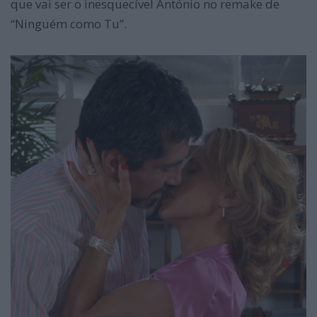
que vai ser o inesquecível António no remake de
“Ninguém como Tu”.