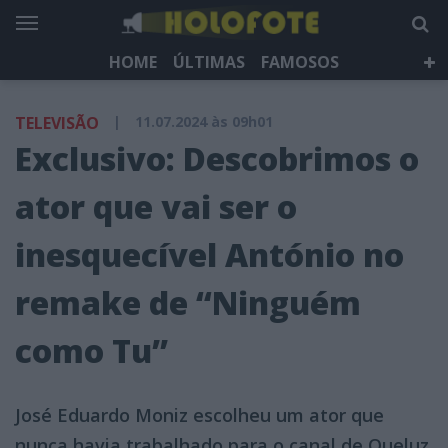
HOME
ÚLTIMAS
FAMOSOS
DÁ QUE FALAR
TELEVISÃO
LIFESTYLE
TELEVISÃO
|
11.07.2024 às 09h01
HOLOFOTE TV
NEWSLETTER
Exclusivo: Descobrimos o
ator que vai ser o
inesquecível António no
remake de “Ninguém
como Tu”
José Eduardo Moniz escolheu um ator que
nunca havia trabalhado para o canal de Queluz