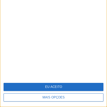
A fruta comum que têm mais de 1600
elementos e que os cientistas querem
ver reconhecida como "superalimento"
EU ACEITO
MAIS OPÇÕES