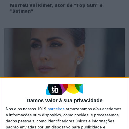
Morreu Val Kimer, ator de "Top Gun" e
"Batman"
DÁ QUE FALAR
Agente de celebridades desvia 250 mil euros
Damos valor à sua privacidade
a Carolina Patrocínio e a Tiago Teotónio
Nós e os nossos 1019
parceiros
armazenamos e/ou acedemos
Pereira
a informações num dispositivo, como cookies, e processamos
dados pessoais, como identificadores únicos e informações
padrão enviadas por um dispositivo para publicidade e