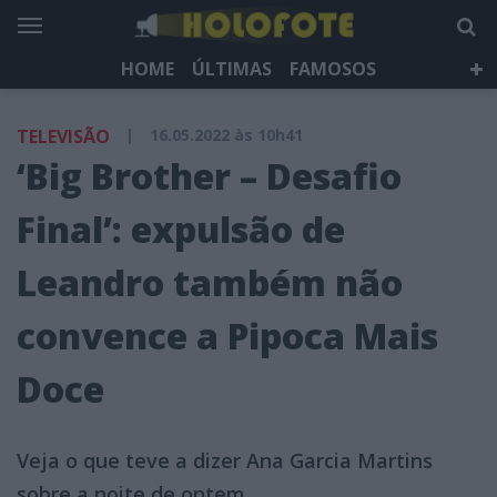
HOME
ÚLTIMAS
FAMOSOS
DÁ QUE FALAR
TELEVISÃO
LIFESTYLE
TELEVISÃO
|
16.05.2022 às 10h41
HOLOFOTE TV
NEWSLETTER
‘Big Brother – Desafio
Final’: expulsão de
Leandro também não
convence a Pipoca Mais
Doce
Veja o que teve a dizer Ana Garcia Martins
sobre a noite de ontem.