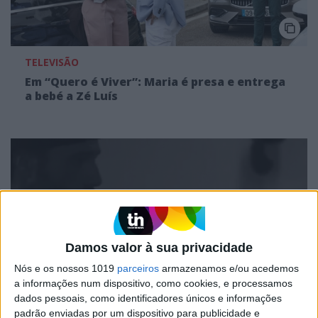
TELEVISÃO
Em “Quero é Viver”: Maria é presa e entrega
a bebé a Zé Luís
Damos valor à sua privacidade
Nós e os nossos 1019
parceiros
armazenamos e/ou acedemos
a informações num dispositivo, como cookies, e processamos
LIFESTYLE
dados pessoais, como identificadores únicos e informações
padrão enviadas por um dispositivo para publicidade e
Sabe qual é o maior vício de Isaac Alfaiate?