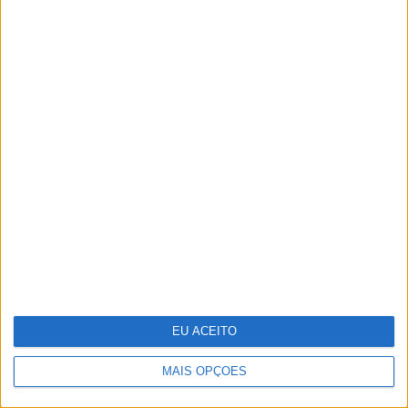
O que os cientistas descobriram ao
"ressuscitar" o vírus da gripe espanhola
EU ACEITO
MAIS OPÇÕES