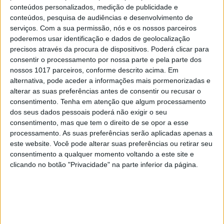
conteúdos personalizados, medição de publicidade e
conteúdos, pesquisa de audiências e desenvolvimento de
serviços.
Com a sua permissão, nós e os nossos parceiros
poderemos usar identificação e dados de geolocalização
precisos através da procura de dispositivos. Poderá clicar para
consentir o processamento por nossa parte e pela parte dos
nossos 1017 parceiros, conforme descrito acima. Em
alternativa, pode aceder a informações mais pormenorizadas e
TELEVISÃO
alterar as suas preferências antes de consentir ou recusar o
Em “Flor Sem Tempo”: Vasco e Mariana
consentimento.
Tenha em atenção que algum processamento
conseguem deter o raptor
dos seus dados pessoais poderá não exigir o seu
consentimento, mas que tem o direito de se opor a esse
processamento. As suas preferências serão aplicadas apenas a
este website. Você pode alterar suas preferências ou retirar seu
consentimento a qualquer momento voltando a este site e
clicando no botão "Privacidade" na parte inferior da página.
MAIS NO PORTAL