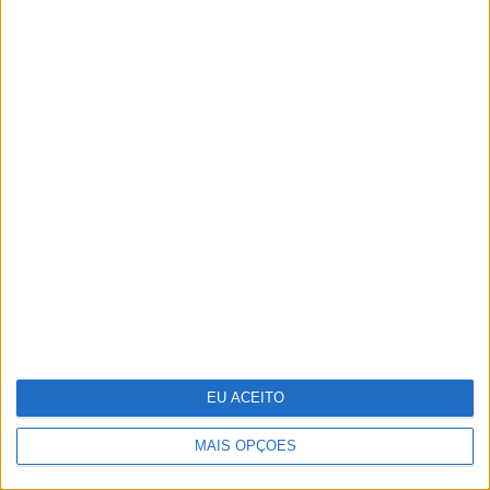
25 peças para receber a primavera em
casa
EU ACEITO
MAIS OPÇÕES
Stella McCartney: designer distinguida