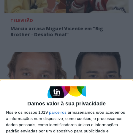
TELEVISÃO
Márcia arrasa Miguel Vicente em "Big
Brother - Desafio Final"
Damos valor à sua privacidade
Nós e os nossos 1019
parceiros
armazenamos e/ou acedemos
TELEVISÃO
a informações num dispositivo, como cookies, e processamos
dados pessoais, como identificadores únicos e informações
Quem é mais popular: Francisco Monteiro ou
padrão enviadas por um dispositivo para publicidade e
Miguel Vicente? Eis a preferência do público