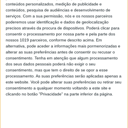
conteúdos personalizados, medição de publicidade e
conteúdos, pesquisa de audiências e desenvolvimento de
serviços.
Com a sua permissão, nós e os nossos parceiros
poderemos usar identificação e dados de geolocalização
precisos através da procura de dispositivos. Poderá clicar para
consentir o processamento por nossa parte e pela parte dos
nossos 1019 parceiros, conforme descrito acima. Em
alternativa, pode aceder a informações mais pormenorizadas e
alterar as suas preferências antes de consentir ou recusar o
consentimento.
Tenha em atenção que algum processamento
dos seus dados pessoais poderá não exigir o seu
consentimento, mas que tem o direito de se opor a esse
processamento. As suas preferências serão aplicadas apenas a
FAMOSOS
este website. Você pode alterar suas preferências ou retirar seu
consentimento a qualquer momento voltando a este site e
Irmão de Cláudio Ramos sofre acidente de
carro e desabafa
clicando no botão "Privacidade" na parte inferior da página.
MAIS NO PORTAL