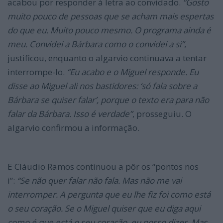
acabou por responder à letra ao convidado.
“Gosto
muito pouco de pessoas que se acham mais espertas
do que eu. Muito pouco mesmo. O programa ainda é
meu. Convidei a Bárbara como o convidei a si”
,
justificou, enquanto o algarvio continuava a tentar
interrompe-lo.
“Eu acabo e o Miguel responde. Eu
disse ao Miguel ali nos bastidores: ‘só fala sobre a
Bárbara se quiser falar’, porque o texto era para não
falar da Bárbara. Isso é verdade”
, prosseguiu. O
algarvio confirmou a informação.
E Cláudio Ramos continuou a pôr os “pontos nos
i”:
“Se não quer falar não fala. Mas não me vai
interromper. A pergunta que eu lhe fiz foi como está
o seu coração. Se o Miguel quiser que eu diga aqui
como é que está o seu coração, eu posso dizer. Mas