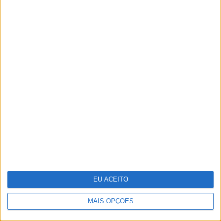
Carregamentos na rede Mobi.E passam
pela primeira vez os 700 mil num mês
EU ACEITO
MAIS OPÇÕES
Ideia para uma escapada: Do Alqueva à
Ria Formosa, guiados pela água