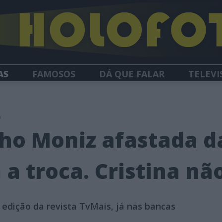
AS
FAMOSOS
DÁ QUE FALAR
TELEVI
HOLOFOTE TV
NEWSLETTER
0
lho Moniz afastada 
m a troca. Cristina n
edição da revista TvMais, já nas bancas