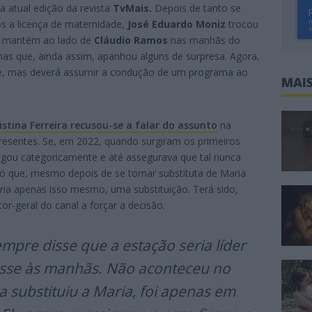
 atual edição da revista
TvMais.
Depois de tanto se
ós a licença de maternidade,
José Eduardo Moniz
trocou
 se mantém ao lado de
Cláudio Ramos
nas manhãs do
as que, ainda assim, apanhou alguns de surpresa. Agora,
de, mas deverá assumir a condução de um programa ao
MAIS
istina Ferreira recusou-se a falar do assunto
na
presentes. Se, em 2022, quando surgiram os primeiros
egou categoricamente e até assegurava que tal nunca
Só que, mesmo depois de se tornar substituta de Maria
ria apenas isso mesmo, uma substituição. Terá sido,
or-geral do canal a forçar a decisão.
mpre disse que a estação seria líder
asse às manhãs. Não aconteceu no
 substituiu a Maria, foi apenas em