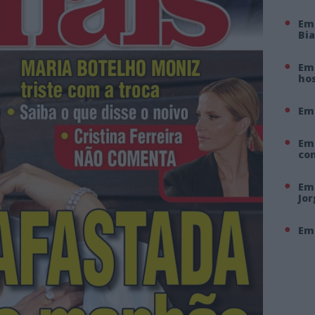
Em
Bi
Em 
hos
Em
Em
co
Em 
Jo
Em 