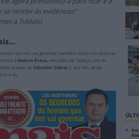
Ele agora pressionou-a para ficar e a
e se render às evidências”
ntes à TvMais)
ais…
omem que nos vai governar, também estão em destacar
revista a
Nelson Évora,
vencedor de “Dança com as
issões sexuais de
Salvador Sobral
e, por fim, ainda
ca a viu.
ÚLT
Em 
Ro