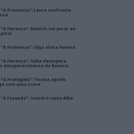
 “A Promessa”: Laura confronta
anca
“A Herança”: Beatriz vai parar ao
pital
 “A Promessa”: Olga ataca Helena
 “A Herança”: Sofia desespera
m desaparecimento de Beatriz
“A Protegida”: Teresa agride
rge com uma trave
“A Fazenda”: Ivandro rapta Alba