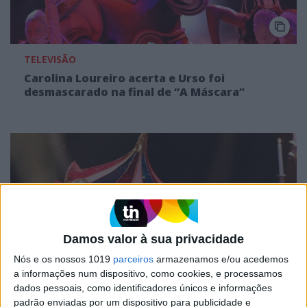
TELEVISÃO
Carolina Loureiro acerta e Urso foi
desmascarado na final de “A Máscara”
Damos valor à sua privacidade
Nós e os nossos 1019
parceiros
armazenamos e/ou acedemos
a informações num dispositivo, como cookies, e processamos
TELEVISÃO
dados pessoais, como identificadores únicos e informações
padrão enviadas por um dispositivo para publicidade e
Carrossel eliminada de “A Máscara” e