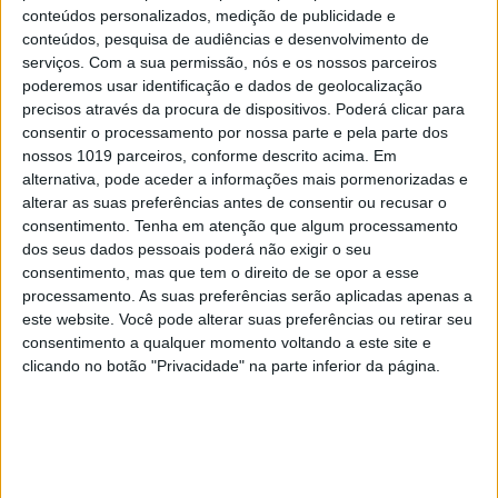
conteúdos personalizados, medição de publicidade e
ninguém acertou
conteúdos, pesquisa de audiências e desenvolvimento de
serviços.
Com a sua permissão, nós e os nossos parceiros
poderemos usar identificação e dados de geolocalização
precisos através da procura de dispositivos. Poderá clicar para
consentir o processamento por nossa parte e pela parte dos
nossos 1019 parceiros, conforme descrito acima. Em
alternativa, pode aceder a informações mais pormenorizadas e
alterar as suas preferências antes de consentir ou recusar o
consentimento.
Tenha em atenção que algum processamento
dos seus dados pessoais poderá não exigir o seu
consentimento, mas que tem o direito de se opor a esse
processamento. As suas preferências serão aplicadas apenas a
este website. Você pode alterar suas preferências ou retirar seu
DÁ QUE FALAR
consentimento a qualquer momento voltando a este site e
Bruno de Carvalho dá nega à SIC: “Queriam
clicando no botão "Privacidade" na parte inferior da página.
que fosse para ‘A Máscara’”