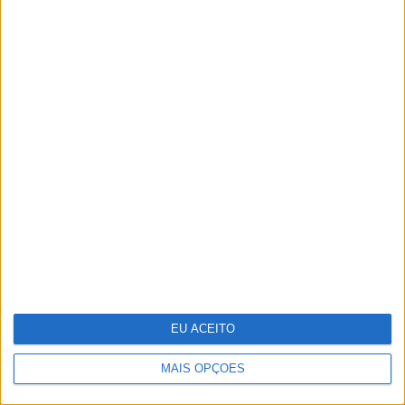
Cocktail tóxico encontrado em plástico
reciclado
EU ACEITO
Em “Senhora do Mar”: Beatriz e Pedro
têm sexo escaldante
MAIS OPÇÕES