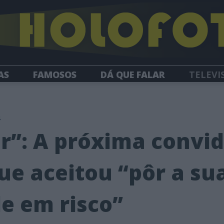
AS
FAMOSOS
DÁ QUE FALAR
TELEVI
HOLOFOTE TV
NEWSLETTER
4
r”: A próxima convi
que aceitou “pôr a su
de em risco”