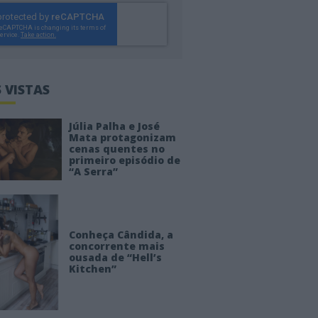
 VISTAS
Júlia Palha e José
Mata protagonizam
cenas quentes no
primeiro episódio de
“A Serra”
Conheça Cândida, a
concorrente mais
ousada de “Hell’s
Kitchen”