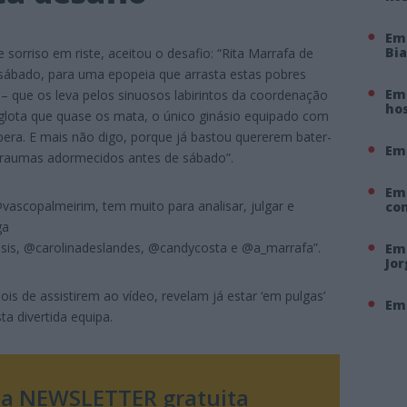
Em
Bi
 sorriso em riste, aceitou o desafio: “Rita Marrafa de
sábado, para uma epopeia que arrasta estas pobres
Em 
 – que os leva pelos sinuosos labirintos da coordenação
hos
iglota que quase os mata, o único ginásio equipado com
pera. E mais não digo, porque já bastou quererem bater-
Em
 traumas adormecidos antes de sábado”.
Em
 @vascopalmeirim, tem muito para analisar, julgar e
co
ga
sis, @carolinadeslandes, @candycosta e @a_marrafa”.
Em 
Jo
ois de assistirem ao vídeo, revelam já estar ‘em pulgas’
Em 
sta divertida equipa.
sa NEWSLETTER gratuita