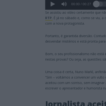
00:00
/
00:27
Se assistiu ao vídeo certamente que nã
RTP.
É já no sábado e, como se viu, a
com a nova protagonista.
Portanto, é garantida diversão. Contud
desvendar mistérios e está pronta para
Bom, o seu profissionalismo não está e
nestas provas? Ou seja, as questões são
Uma coisa é certa, Nuno Markl, anfitri
“Sim – voltámos a convencer um vulto do
aceitou com um sorriso, sem imaginar 
escrever o apresentador e humorista na
Jornalista acei