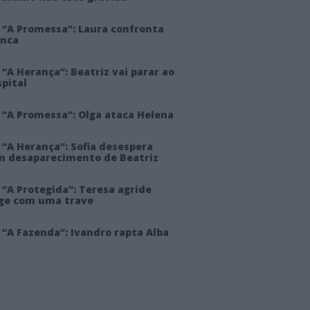
 “A Promessa”: Laura confronta
anca
“A Herança”: Beatriz vai parar ao
pital
 “A Promessa”: Olga ataca Helena
 “A Herança”: Sofia desespera
m desaparecimento de Beatriz
“A Protegida”: Teresa agride
rge com uma trave
“A Fazenda”: Ivandro rapta Alba