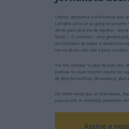
Depois, apresenta a profissional que, de
Carvalho junta-se ao gang no próximo 
almas para uma era de aquário – literal
facial…”. E continua:”…uma gincana pol
um triturador de papel- e ainda uma es
me na altura, não vale a pena acordar
Por fim, remata: “O pilar de tudo isto,
pontuar no mais recente volume da sa
de @toyferraofficial, @madalena_abeca
De referir ainda que os internautas, dep
para assistir às divertidas peripécias de
Assine a nos