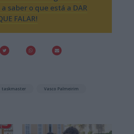
o a saber o que está a DAR
QUE FALAR!
taskmaster
Vasco Palmeirim