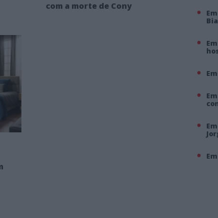
com a morte de Cony
Em
Bi
Em 
hos
Em
Em
co
Em 
Jo
Em 
m