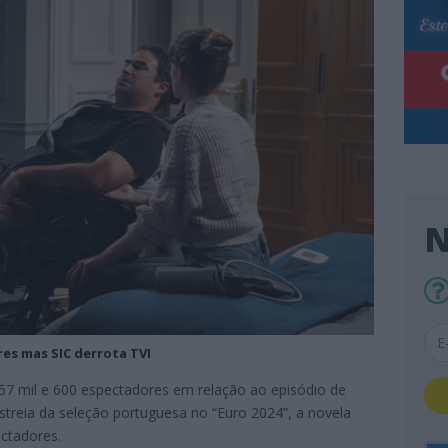
N
es mas SIC derrota TVI
457 mil e 600 espectadores em relação ao episódio de
estreia da seleção portuguesa no “Euro 2024”, a novela
ectadores.