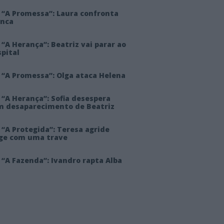
 “A Promessa”: Laura confronta
anca
“A Herança”: Beatriz vai parar ao
pital
 “A Promessa”: Olga ataca Helena
 “A Herança”: Sofia desespera
m desaparecimento de Beatriz
“A Protegida”: Teresa agride
rge com uma trave
“A Fazenda”: Ivandro rapta Alba