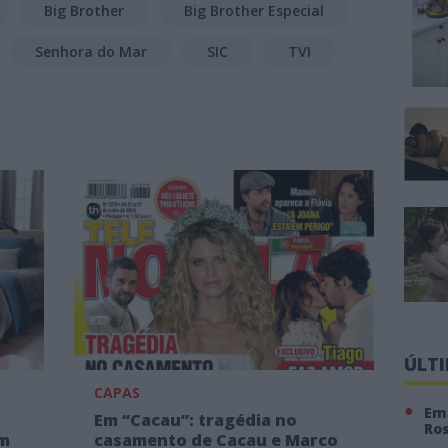
Big Brother
Big Brother Especial
Senhora do Mar
SIC
TVI
ÚLT
CAPAS
Em 
Em “Cacau”: tragédia no
Ro
em
casamento de Cacau e Marco