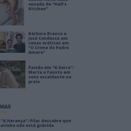
ousada de “Hell’s
Kitchen”
Bárbara Branco e
José Condessa em
cenas eróticas em
“O Crime do Padre
Amaro”
Paixão em “A Serra”:
Marta e Fausto em
sexo escaldante na
praia
IMAS
“A Herança”: Pilar descobre que
sarinho não está grávida