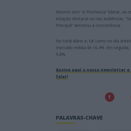
Mesmo sem “A Promessa” liderar, as res
estação destacar-se nas audiências. “
Principal” derrotou a concorrência.
No total diário e, tal como no dia ante
mercado média de 16,4%. Em seguida, s
9,8%.
Assine aqui a nossa newsletter e 
falar!
PALAVRAS-CHAVE