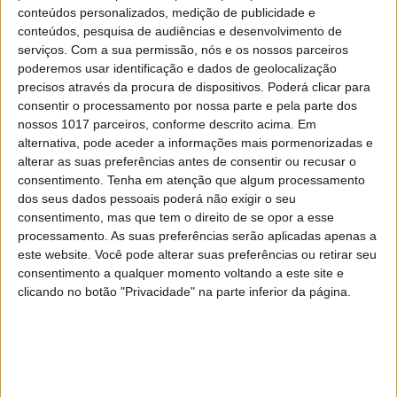
conteúdos personalizados, medição de publicidade e
CAPAS
conteúdos, pesquisa de audiências e desenvolvimento de
Em "A Herança": Pilar rapta e espanca
serviços.
Com a sua permissão, nós e os nossos parceiros
Vicente
poderemos usar identificação e dados de geolocalização
precisos através da procura de dispositivos. Poderá clicar para
consentir o processamento por nossa parte e pela parte dos
nossos 1017 parceiros, conforme descrito acima. Em
alternativa, pode aceder a informações mais pormenorizadas e
alterar as suas preferências antes de consentir ou recusar o
consentimento.
Tenha em atenção que algum processamento
dos seus dados pessoais poderá não exigir o seu
consentimento, mas que tem o direito de se opor a esse
processamento. As suas preferências serão aplicadas apenas a
este website. Você pode alterar suas preferências ou retirar seu
consentimento a qualquer momento voltando a este site e
clicando no botão "Privacidade" na parte inferior da página.
TELEVISÃO
Em "A Herança": Gonçalo e Beatriz montam
armadilha a Cunha