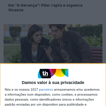
Em "A Herança": Pilar rapta e espanca
Vicente
TELEVISÃO
Damos valor à sua privacidade
Em "A Herança": Gonçalo e Beatriz montam
armadilha a Cunha
Nós e os nossos 1017
parceiros
armazenamos e/ou acedemos
a informações num dispositivo, como cookies, e processamos
dados pessoais, como identificadores únicos e informações
padrão enviadas por um dispositivo para publicidade e