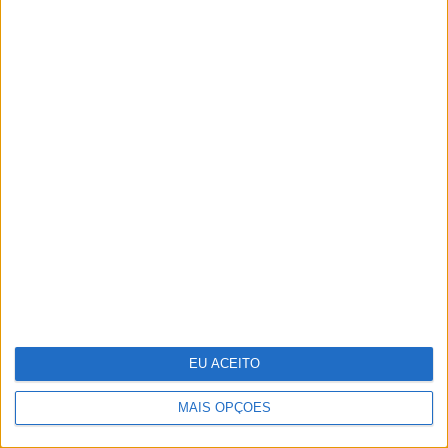
A Sagração da Primavera - Quando a
morte é também fonte de vida
EU ACEITO
MAIS OPÇÕES