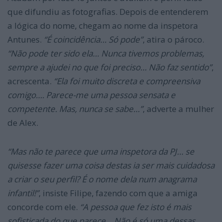
que difundiu as fotografias. Depois de entenderem
a lógica do nome, chegam ao nome da inspetora
Antunes.
“É coincidência… Só pode”
, atira o pároco.
“Não pode ter sido ela… Nunca tivemos problemas,
sempre a ajudei no que foi preciso… Não faz sentido”
,
acrescenta.
“Ela foi muito discreta e compreensiva
comigo…. Parece-me uma pessoa sensata e
competente. Mas, nunca se sabe…”
, adverte a mulher
de Alex.
“Mas não te parece que uma inspetora da PJ… se
quisesse fazer uma coisa destas ia ser mais cuidadosa
a criar o seu perfil? É o nome dela num anagrama
infantil!”
, insiste Filipe, fazendo com que a amiga
concorde com ele.
“A pessoa que fez isto é mais
sofisticada do que parece… Não é só uma dessas