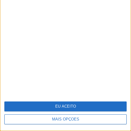
Amazónia
Um século de propaganda na VISÃO
História
EU ACEITO
MAIS OPÇÕES