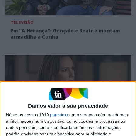
TELEVISÃO
Em "A Herança": Gonçalo e Beatriz montam
armadilha a Cunha
Damos valor à sua privacidade
Nós e os nossos 1019
parceiros
armazenamos e/ou acedemos
a informações num dispositivo, como cookies, e processamos
TELEVISÃO
dados pessoais, como identificadores únicos e informações
Em "A Protegida": JD asfixia Clarice na prisão
padrão enviadas por um dispositivo para publicidade e