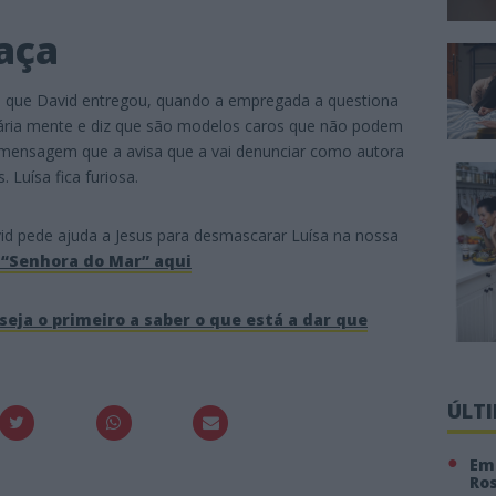
aça
as que David entregou, quando a empregada a questiona
sária mente e diz que são modelos caros que não podem
 mensagem que a avisa que a vai denunciar como autora
. Luísa fica furiosa.
d pede ajuda a Jesus para desmascarar Luísa na nossa
 “Senhora do Mar” aqui
seja o primeiro a saber o que está a dar que
ÚLT
Em 
Ro