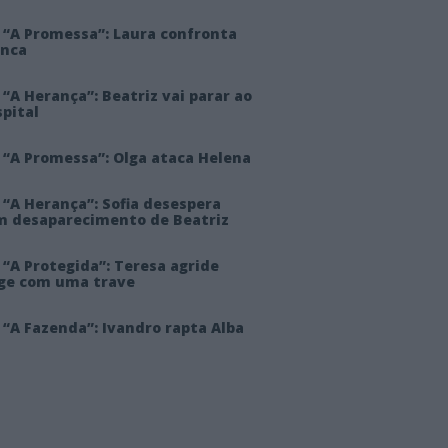
 “A Promessa”: Laura confronta
anca
“A Herança”: Beatriz vai parar ao
pital
 “A Promessa”: Olga ataca Helena
 “A Herança”: Sofia desespera
m desaparecimento de Beatriz
“A Protegida”: Teresa agride
rge com uma trave
“A Fazenda”: Ivandro rapta Alba