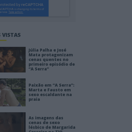
 VISTAS
Júlia Palha e José
Mata protagonizam
cenas quentes no
primeiro episódio de
“A Serra”
Paixão em “A Serra”:
Marta e Fausto em
sexo escaldante na
praia
As imagens das
cenas de sexo
lésbico de Margarida
Corceiro na TVI