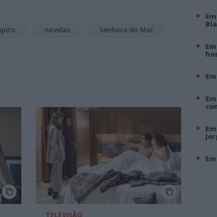
Em
Bi
apito
novelas
Senhora do Mar
Em 
hos
Em
Em
co
Em 
Jo
Em 
TELEVISÃO