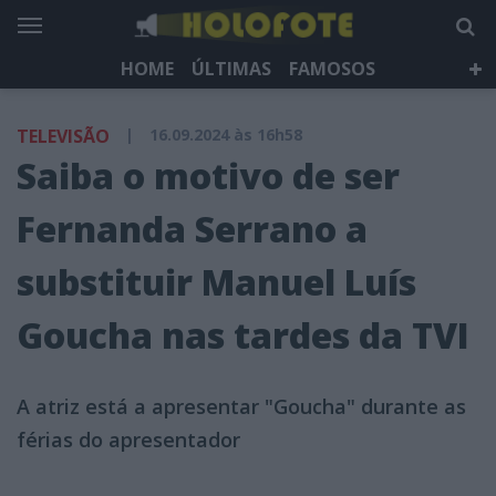
HOME
ÚLTIMAS
FAMOSOS
DÁ QUE FALAR
TELEVISÃO
LIFESTYLE
TELEVISÃO
|
16.09.2024 às 16h58
HOLOFOTE TV
NEWSLETTER
Saiba o motivo de ser
Fernanda Serrano a
substituir Manuel Luís
Goucha nas tardes da TVI
A atriz está a apresentar "Goucha" durante as
férias do apresentador