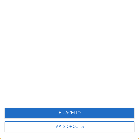
Margherita Missoni: “A moda tem de
acompanhar o ritmo das mulheres”
EU ACEITO
Cosentino inaugura o Cosentino City
MAIS OPÇÕES
Porto e reforça a sua presença em
Portugal