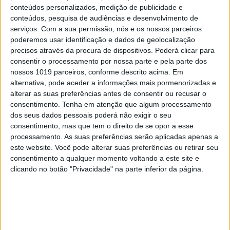
conteúdos personalizados, medição de publicidade e
conteúdos, pesquisa de audiências e desenvolvimento de
serviços.
Com a sua permissão, nós e os nossos parceiros
poderemos usar identificação e dados de geolocalização
CAPAS
precisos através da procura de dispositivos. Poderá clicar para
Em "A Herança": Pilar rapta e espanca
consentir o processamento por nossa parte e pela parte dos
Vicente
nossos 1019 parceiros, conforme descrito acima. Em
alternativa, pode aceder a informações mais pormenorizadas e
alterar as suas preferências antes de consentir ou recusar o
consentimento.
Tenha em atenção que algum processamento
dos seus dados pessoais poderá não exigir o seu
consentimento, mas que tem o direito de se opor a esse
processamento. As suas preferências serão aplicadas apenas a
este website. Você pode alterar suas preferências ou retirar seu
consentimento a qualquer momento voltando a este site e
clicando no botão "Privacidade" na parte inferior da página.
TELEVISÃO
Em "A Herança": Gonçalo e Beatriz montam