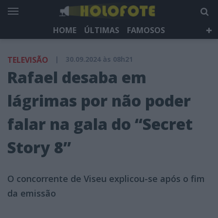
HOME
ÚLTIMAS
FAMOSOS
DÁ QUE FALAR
TELEVISÃO
LIFESTYLE
TELEVISÃO
|
30.09.2024 às 08h21
HOLOFOTE TV
NEWSLETTER
Rafael desaba em
lágrimas por não poder
falar na gala do “Secret
Story 8”
O concorrente de Viseu explicou-se após o fim
da emissão