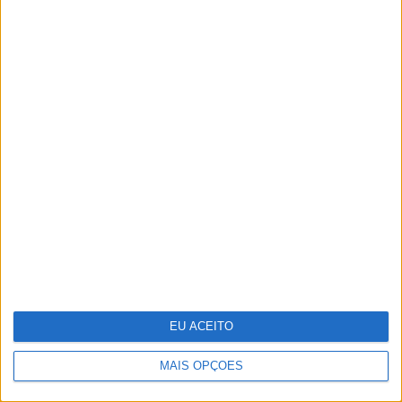
Parque Marinho Luiz Saldanha: Um mar
abençoado, nas palavras e imagens do
multipremiado fotógrafo Luís Quinta
EU ACEITO
MAIS OPÇÕES