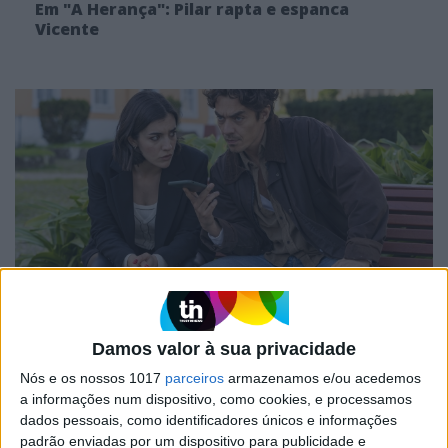
Em "A Herança": Pilar rapta e espanca
Vicente
TELEVISÃO
Em "A Herança": Gonçalo e Beatriz montam
Damos valor à sua privacidade
armadilha a Cunha
Nós e os nossos 1017
parceiros
armazenamos e/ou acedemos
a informações num dispositivo, como cookies, e processamos
dados pessoais, como identificadores únicos e informações
padrão enviadas por um dispositivo para publicidade e