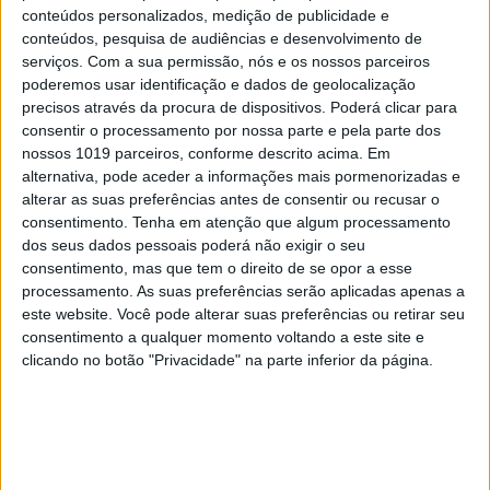
conteúdos personalizados, medição de publicidade e
conteúdos, pesquisa de audiências e desenvolvimento de
TELEVISÃO
serviços.
Com a sua permissão, nós e os nossos parceiros
Em "A Protegida": JD asfixia Clarice na prisão
poderemos usar identificação e dados de geolocalização
precisos através da procura de dispositivos. Poderá clicar para
consentir o processamento por nossa parte e pela parte dos
nossos 1019 parceiros, conforme descrito acima. Em
alternativa, pode aceder a informações mais pormenorizadas e
alterar as suas preferências antes de consentir ou recusar o
consentimento.
Tenha em atenção que algum processamento
dos seus dados pessoais poderá não exigir o seu
consentimento, mas que tem o direito de se opor a esse
processamento. As suas preferências serão aplicadas apenas a
este website. Você pode alterar suas preferências ou retirar seu
consentimento a qualquer momento voltando a este site e
clicando no botão "Privacidade" na parte inferior da página.
TELEVISÃO
Em "A Herança": Sofia é acusada de
negligência em televisão