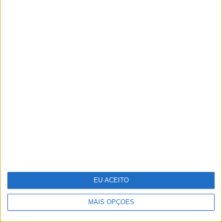
de marcas, todo decorado em português
50 anos da Ponte 25 de Abril em
exposição
EU ACEITO
MAIS OPÇÕES