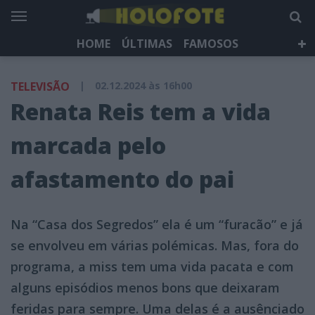
HOME
ÚLTIMAS
FAMOSOS
DÁ QUE FALAR
TELEVISÃO
LIFESTYLE
TELEVISÃO
|
02.12.2024 às 16h00
HOLOFOTE TV
NEWSLETTER
Renata Reis tem a vida
marcada pelo
afastamento do pai
Na “Casa dos Segredos” ela é um “furacão” e já
se envolveu em várias polémicas. Mas, fora do
programa, a miss tem uma vida pacata e com
alguns episódios menos bons que deixaram
feridas para sempre. Uma delas é a ausênciado