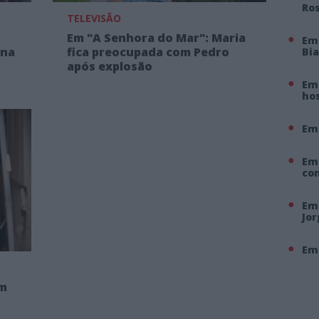
Ro
TELEVISÃO
Em "A Senhora do Mar": Maria
Em
 na
fica preocupada com Pedro
Bi
após explosão
Em 
hos
Em
Em
co
Em 
Jo
Em 
om