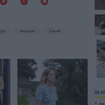
pção
detenção
Fraude
ÚLT
Em 