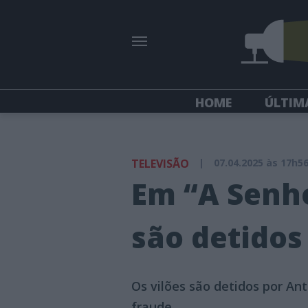
HOME
ÚLTIM
TELEVISÃO
|
07.04.2025 às 17h5
Em “A Senho
são detidos
Os vilões são detidos por An
fraude