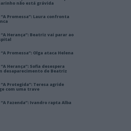
sarinho não está grávida
 “A Promessa”: Laura confronta
anca
“A Herança”: Beatriz vai parar ao
pital
 “A Promessa”: Olga ataca Helena
 “A Herança”: Sofia desespera
m desaparecimento de Beatriz
“A Protegida”: Teresa agride
rge com uma trave
“A Fazenda”: Ivandro rapta Alba