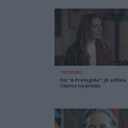
TELEVISÃO
Em "A Protegida": JD asfixia
Clarice na prisão