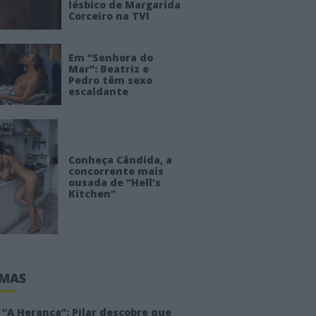
lésbico de Margarida
Corceiro na TVI
Em “Senhora do
Mar”: Beatriz e
Pedro têm sexo
escaldante
Conheça Cândida, a
concorrente mais
ousada de “Hell’s
Kitchen”
IMAS
“A Herança”: Pilar descobre que