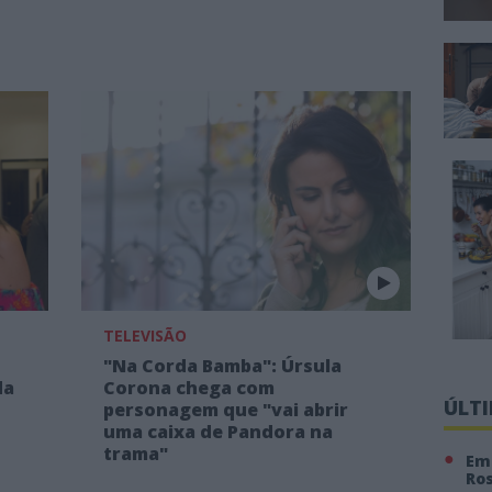
TELEVISÃO
"Na Corda Bamba": Úrsula
da
Corona chega com
ÚLT
personagem que "vai abrir
uma caixa de Pandora na
trama"
Em 
Ro