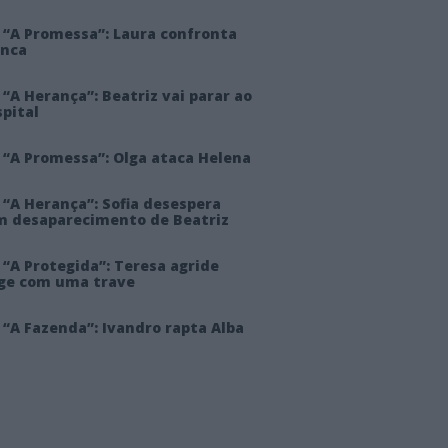
 “A Promessa”: Laura confronta
anca
“A Herança”: Beatriz vai parar ao
pital
 “A Promessa”: Olga ataca Helena
 “A Herança”: Sofia desespera
m desaparecimento de Beatriz
“A Protegida”: Teresa agride
rge com uma trave
“A Fazenda”: Ivandro rapta Alba