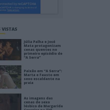
 VISTAS
Júlia Palha e José
Mata protagonizam
cenas quentes no
primeiro episódio de
“A Serra”
Paixão em “A Serra”:
Marta e Fausto em
sexo escaldante na
praia
As imagens das
cenas de sexo
lésbico de Margarida
Corceiro na TVI