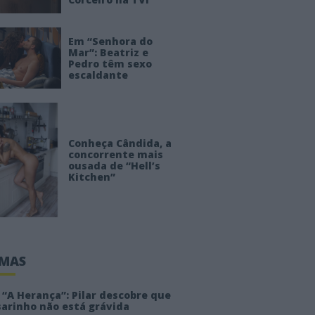
Em “Senhora do
Mar”: Beatriz e
Pedro têm sexo
escaldante
Conheça Cândida, a
concorrente mais
ousada de “Hell’s
Kitchen”
IMAS
“A Herança”: Pilar descobre que
sarinho não está grávida