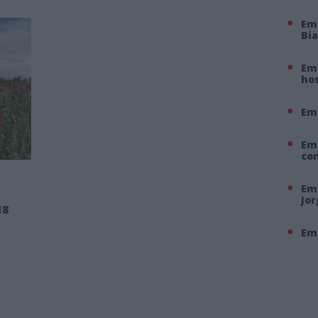
Em
Bi
Em 
hos
Em
Em
co
Em 
Jo
18
Em 