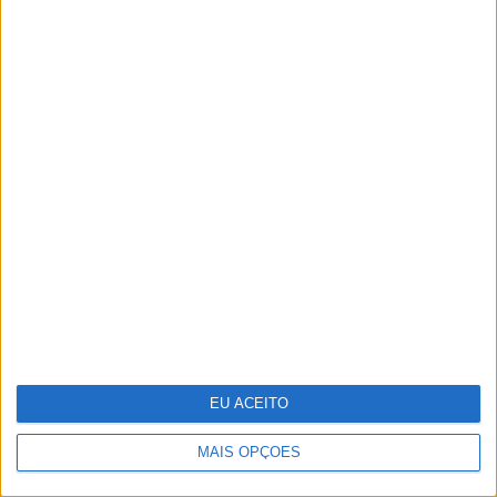
Os “looks” dos famosos na passadeira
vermelha dos Globos de Ouro
EU ACEITO
MAIS OPÇÕES