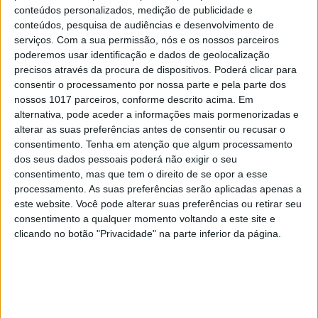
conteúdos personalizados, medição de publicidade e
TELEVISÃO
conteúdos, pesquisa de audiências e desenvolvimento de
Em "A Herança": Gonçalo e Beatriz montam
serviços.
Com a sua permissão, nós e os nossos parceiros
armadilha a Cunha
poderemos usar identificação e dados de geolocalização
precisos através da procura de dispositivos. Poderá clicar para
consentir o processamento por nossa parte e pela parte dos
nossos 1017 parceiros, conforme descrito acima. Em
alternativa, pode aceder a informações mais pormenorizadas e
alterar as suas preferências antes de consentir ou recusar o
consentimento.
Tenha em atenção que algum processamento
dos seus dados pessoais poderá não exigir o seu
consentimento, mas que tem o direito de se opor a esse
processamento. As suas preferências serão aplicadas apenas a
este website. Você pode alterar suas preferências ou retirar seu
consentimento a qualquer momento voltando a este site e
clicando no botão "Privacidade" na parte inferior da página.
TELEVISÃO
Em "A Protegida": JD asfixia Clarice na prisão