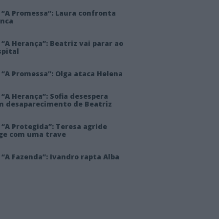
 “A Promessa”: Laura confronta
anca
“A Herança”: Beatriz vai parar ao
pital
 “A Promessa”: Olga ataca Helena
 “A Herança”: Sofia desespera
m desaparecimento de Beatriz
“A Protegida”: Teresa agride
rge com uma trave
“A Fazenda”: Ivandro rapta Alba