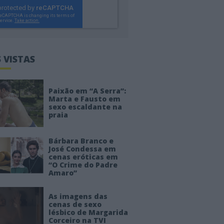
 VISTAS
Paixão em “A Serra”:
Marta e Fausto em
sexo escaldante na
praia
Bárbara Branco e
José Condessa em
cenas eróticas em
“O Crime do Padre
Amaro”
As imagens das
cenas de sexo
lésbico de Margarida
Corceiro na TVI