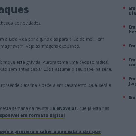
taques
Em
Bi
cheada de novidades.
Em 
hos
xam a Bela Vida por alguns dias para a lua de mel… em
Em
imaginavam. Veja as imagens exclusivas.
Em
obrir que está grávida, Aurora toma uma decisão radical.
co
Não sem antes deixar Lúcia assumir o seu papel na série.
Em 
Jo
urpreende Catarina e pede-a em casamento. Qual será a
Em 
o desta semana da revista
TeleNovelas
, que já está nas
sponível em formato digital
seja o primeiro a saber o que está a dar que