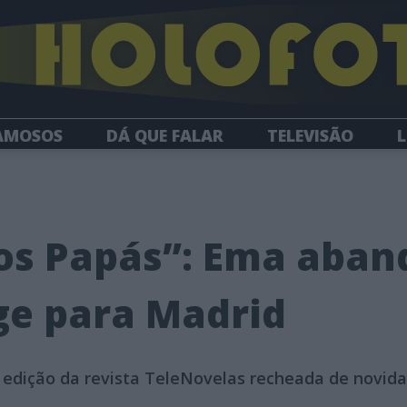
AMOSOS
DÁ QUE FALAR
TELEVISÃO
L
NEWSLETTER
os Papás”: Ema aba
ge para Madrid
 edição da revista TeleNovelas recheada de novid