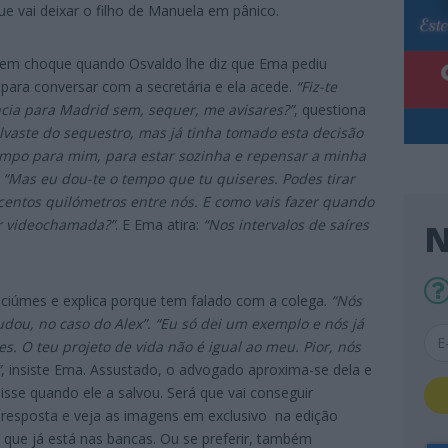
ue vai deixar o filho de Manuela em pânico.
 em choque quando Osvaldo lhe diz que Ema pediu
 para conversar com a secretária e ela acede.
“Fiz-te
ncia para Madrid sem, sequer, me avisares?”
, questiona
vaste do sequestro, mas já tinha tomado esta decisão
tempo para mim, para estar sozinha e repensar a minha
:
“Mas eu dou-te o tempo q
ue tu quiseres. Podes tirar
centos quilómetros entre nós. E como vais fazer quando
or videochamada?”
. E Ema atira:
“Nos intervalos de saíres
N
ciúmes e explica porque tem falado com a colega.
“Nós
dou, no caso do Alex”. “Eu só dei um exemplo e nós já
s. O teu projeto de vida não é igual ao meu. Pior, nós
”
, insiste Ema. Assustado, o advogado aproxima-se dela e
isse quando ele a salvou. Será que vai conseguir
 resposta e veja as imagens em exclusivo na edição
, que já está nas bancas. Ou se preferir, também