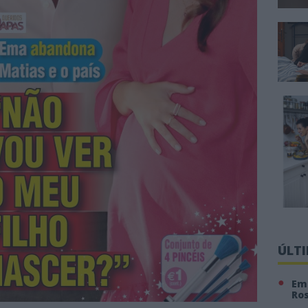
ÚLT
Em 
Ro