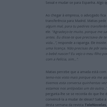
Seixal e mudar-se para Espanha. Algo q
Ao chegar à empresa, o advogado fica
transferência para Madrid. Matias pede
algum mal, para tu pedires transferê
ele.
“Agradeço-te muito, porque me sal
antes. Eu disse-te que precisava de 
vida…”
, responde a rapariga. Ele insiste
uma licença. Não precisas de pôr seis
o bebé nascer? Eu vejo o meu filho p
com a Felícia, sim…”
.
Matias percebe que a amada está com 
temo-nos visto mais porque ela me aju
tivemos esta conversa quinhentas veze
estamos nos antípodas um do outro…
pergunta-lhe se se recorda do que lhe d
convencê-la a mudar de ideias? Saiba a
desta semana da revista
TeleNovelas