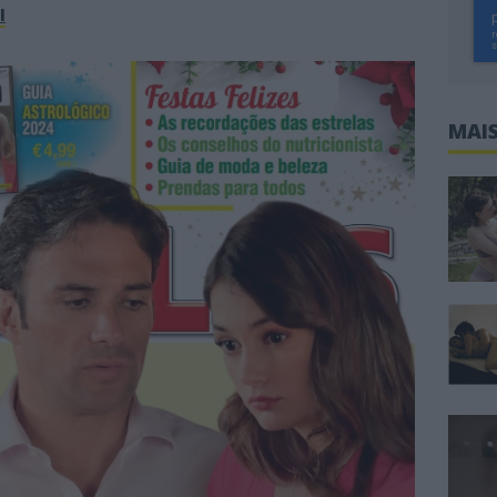
l
MAIS